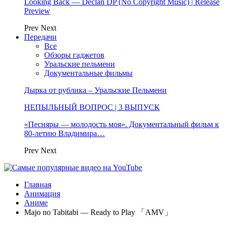
Looking Back — Declan DP (No Copyright Music) | Release
Preview
Prev
Next
Передачи
Все
Обзоры гаджетов
Уральские пельмени
Документальные фильмы
Дырка от рублика – Уральские Пельмени
НЕПЫЛЬНЫЙ ВОПРОС | 3 ВЫПУСК
«Песняры — молодость моя». Документальный фильм к
80-летию Владимира…
Prev
Next
Главная
Анимация
Аниме
Majo no Tabitabi — Ready to Play 「AMV」