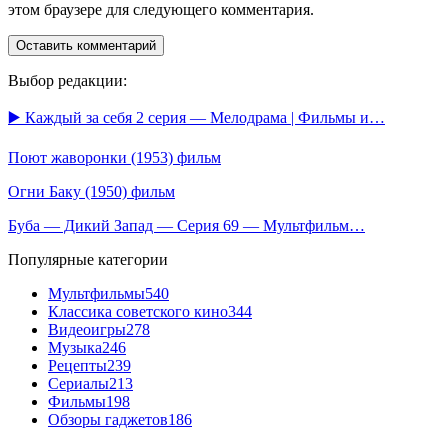
этом браузере для следующего комментария.
Выбор редакции:
▶️ Каждый за себя 2 серия — Мелодрама | Фильмы и…
Поют жаворонки (1953) фильм
Огни Баку (1950) фильм
Буба — Дикий Запад — Серия 69 — Мультфильм…
Популярные категории
Мультфильмы
540
Классика советского кино
344
Видеоигры
278
Музыка
246
Рецепты
239
Сериалы
213
Фильмы
198
Обзоры гаджетов
186