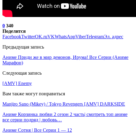
0
340
Поделится
Facebook
Twitter
OK.ru
VK
WhatsApp
Viber
Telegram
Эл. адрес
Предыдущая запись
Аниме Приди же в мир демонов, Ирума! Все Серии (Аниме
Марафон)
Следующая запись
[AMV] Enemy
Вам также могут понравиться
Manjiro Sano (Mikey) / Tokyo Revengers [AMV] DARKSIDE
Аниме Корзинка любви 2 сезон 2 часть| смотреть топ аниме
все серии подряд | любовь…
Аниме Сотня | Все Серии 1 — 12