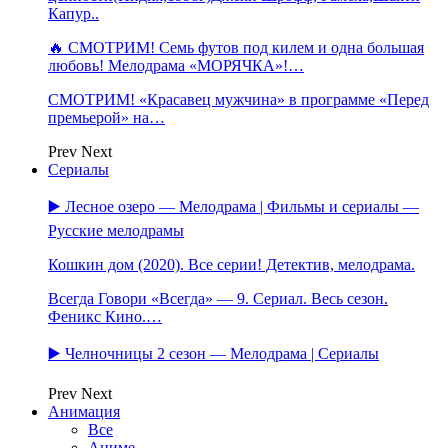
Капур..
🔥 СМОТРИМ! Семь футов под килем и одна большая
любовь! Мелодрама «МОРЯЧКА»!…
СМОТРИМ! «Красавец мужчина» в программе «Перед
премьерой» на…
Prev
Next
Сериалы
▶️ Лесное озеро — Мелодрама | Фильмы и сериалы —
Русские мелодрамы
Кошкин дом (2020). Все серии! Детектив, мелодрама.
Всегда Говори «Всегда» — 9. Сериал. Весь сезон.
Феникс Кино.…
▶️ Челночницы 2 сезон — Мелодрама | Сериалы
Prev
Next
Анимация
Все
Аниме