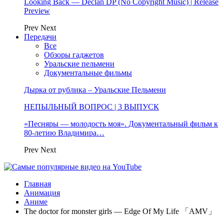
Looking Back — Declan DP (No Copyright Music) | Release
Preview
Prev
Next
Передачи
Все
Обзоры гаджетов
Уральские пельмени
Документальные фильмы
Дырка от рублика – Уральские Пельмени
НЕПЫЛЬНЫЙ ВОПРОС | 3 ВЫПУСК
«Песняры — молодость моя». Документальный фильм к
80-летию Владимира…
Prev
Next
Главная
Анимация
Аниме
The doctor for monster girls — Edge Of My Life 「AMV」