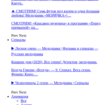
Капур..
🔥 СМОТРИМ! Семь футов под килем и одна большая
любовь! Мелодрама «МОРЯЧКА»!…
СМОТРИМ! «Красавец мужчина» в программе «Перед
премьерой» на…
Prev
Next
Сериалы
▶️ Лесное озеро — Мелодрама | Фильмы и сериалы —
Русские мелодрамы
Кошкин дом (2020). Все серии! Детектив, мелодрама.
Всегда Говори «Всегда» — 9. Сериал. Весь сезон.
Феникс Кино.…
▶️ Челночницы 2 сезон — Мелодрама | Сериалы
Prev
Next
Анимация
Все
Аниме