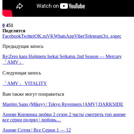
0
451
Поделится
Facebook
Twitter
OK.ru
VK
WhatsApp
Viber
Telegram
Эл. адрес
Предыдущая запись
Re:Zero kara Hajimeru Isekai Seikatsu 2nd Season — Mercury
「AMV」
Следующая запись
「AMV」 VITALITY
Вам также могут понравиться
Manjiro Sano (Mikey) / Tokyo Revengers [AMV] DARKSIDE
Аниме Корзинка любви 2 сезон 2 часть| смотреть топ аниме
все серии подряд | любовь…
Аниме Сотня | Все Серии 1 — 12