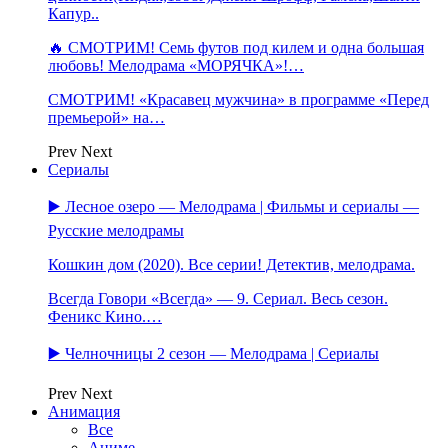
Капур..
🔥 СМОТРИМ! Семь футов под килем и одна большая
любовь! Мелодрама «МОРЯЧКА»!…
СМОТРИМ! «Красавец мужчина» в программе «Перед
премьерой» на…
Prev
Next
Сериалы
▶️ Лесное озеро — Мелодрама | Фильмы и сериалы —
Русские мелодрамы
Кошкин дом (2020). Все серии! Детектив, мелодрама.
Всегда Говори «Всегда» — 9. Сериал. Весь сезон.
Феникс Кино.…
▶️ Челночницы 2 сезон — Мелодрама | Сериалы
Prev
Next
Анимация
Все
Аниме