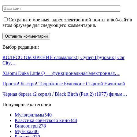
Сохраните мое имя, адрес электронной почты и веб-сайт в
этом браузере для следующего комментария.
Выбор редакции:
КОЛЕСО ОБОЗРЕНИЯ сломалось! | Супер Грузовик | Car
City…
Xiaomi Duka Little Q — функциональная электронная…
Просто! Быстро! Творожные Булочки с Сырной Начинкой
Чёрная берёза (2 серия) / Black Birch (Part 2) (1977) фильм…
Популярные категории
Мультфильмы
540
Классика советского кино
344
Видеоигры
278
Музыка
246
Рецепты
239