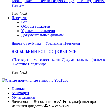
Looking Back — Declan DP (No Copyright Music) | Release
Preview
Prev
Next
Передачи
Все
Обзоры гаджетов
Уральские пельмени
Документальные фильмы
Дырка от рублика – Уральские Пельмени
НЕПЫЛЬНЫЙ ВОПРОС | 3 ВЫПУСК
«Песняры — молодость моя». Документальный фильм к
80-летию Владимира…
Prev
Next
Главная
Анимация
Мультфильмы
Чичилэнд — Вспомнить все🍐🚕– мультфильм про
машинки для детей🚖🙀 – серия 49