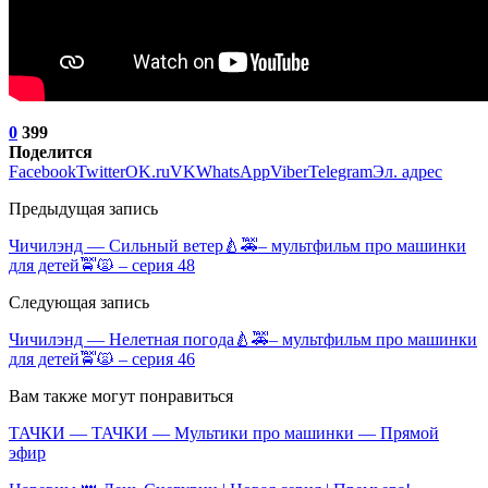
0
399
Поделится
Facebook
Twitter
OK.ru
VK
WhatsApp
Viber
Telegram
Эл. адрес
Предыдущая запись
Чичилэнд — Сильный ветер🍐🚕– мультфильм про машинки
для детей🚖🙀 – серия 48
Следующая запись
Чичилэнд — Нелетная погода🍐🚕– мультфильм про машинки
для детей🚖🙀 – серия 46
Вам также могут понравиться
ТАЧКИ — ТАЧКИ — Мультики про машинки — Прямой
эфир