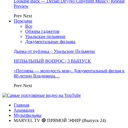
Looking Back — Declan DP (No Copyright Music) | Release
Preview
Prev
Next
Передачи
Все
Обзоры гаджетов
Уральские пельмени
Документальные фильмы
Дырка от рублика – Уральские Пельмени
НЕПЫЛЬНЫЙ ВОПРОС | 3 ВЫПУСК
«Песняры — молодость моя». Документальный фильм к
80-летию Владимира…
Prev
Next
Главная
Анимация
Мультфильмы
MARVEL TV 🔴 ПРЯМОЙ ЭФИР (Выпуск 24)