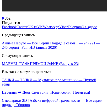
0
352
Поделится
Facebook
Twitter
OK.ru
VK
WhatsApp
Viber
Telegram
Эл. адрес
Предыдущая запись
Аниме Наруто — Все Серии Подряд 2 сезон 1 — 24 (221 —
245 серия) | Full, HD (аниме 2020)
Следующая запись
MARVEL TV 🔴 ПРЯМОЙ ЭФИР (Выпуск 23)
Вам также могут понравиться
ТАЧКИ — ТАЧКИ — Мультики про машинки — Прямой
эфир
Царевны 👑 День Снегурии | Новая серия | Премьера!
Смешарики 2D | Азбука цифровой грамотности — Все серии
подряд! Сборник