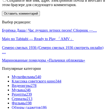
Сохраните мое имя, адрес электронной почты и веб-сайт в
этом браузере для следующего комментария.
Выбор редакции:
Бурёнка Даша | Час лучших летних песен! Сборник —…
Majo no Tabitabi — Ready to Play 「AMV」
Семеро смелых 1936 (Семеро смелых 1936 смотреть онлайн)
…
Маринованные помидоры «Пальчики оближешь»
Популярные категории
Мультфильмы
540
Классика советского кино
344
Видеоигры
278
Музыка
246
Рецепты
239
Сериалы
213
Фильмы
198
Обзоры гаджетов
186