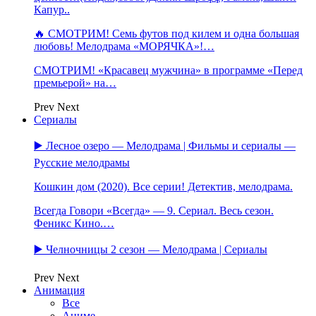
Капур..
🔥 СМОТРИМ! Семь футов под килем и одна большая
любовь! Мелодрама «МОРЯЧКА»!…
СМОТРИМ! «Красавец мужчина» в программе «Перед
премьерой» на…
Prev
Next
Сериалы
▶️ Лесное озеро — Мелодрама | Фильмы и сериалы —
Русские мелодрамы
Кошкин дом (2020). Все серии! Детектив, мелодрама.
Всегда Говори «Всегда» — 9. Сериал. Весь сезон.
Феникс Кино.…
▶️ Челночницы 2 сезон — Мелодрама | Сериалы
Prev
Next
Анимация
Все
Аниме