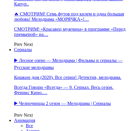
Капур..
🔥 СМОТРИМ! Семь футов под килем и одна большая
любовь! Мелодрама «МОРЯЧКА»!…
СМОТРИМ! «Красавец мужчина» в программе «Перед
премьерой» на…
Prev
Next
Сериалы
▶️ Лесное озеро — Мелодрама | Фильмы и сериалы —
Русские мелодрамы
Кошкин дом (2020). Все серии! Детектив, мелодрама.
Всегда Говори «Всегда» — 9. Сериал. Весь сезон.
Феникс Кино.…
▶️ Челночницы 2 сезон — Мелодрама | Сериалы
Prev
Next
Анимация
Все
Аниме