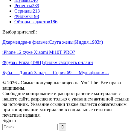
Музыка
246
Рецепты
239
Сериалы
213
Фильмы
198
Обзоры гаджетов
186
Выбор зрителей:
Дхармендра-в фильме:Слуга жены(Индия,1983г)
iPhone 12 хуже Xiaomi Mi10T PRO?
Фруза / Fruza (1981) фильм смотреть онлайн
Буба — Дикий Запад — Серия 69 — Мультфильм…
© 2026 - Самые популярные видео на YouTube. Все права
защищены.
Свободное копирование и распространение материалов с
нашего сайта разрешено только с указанием активной ссылки
на источник. Указание ссылки также является обязательным
при копировании материалов в социальные сети или
печатные издания.
Sign in