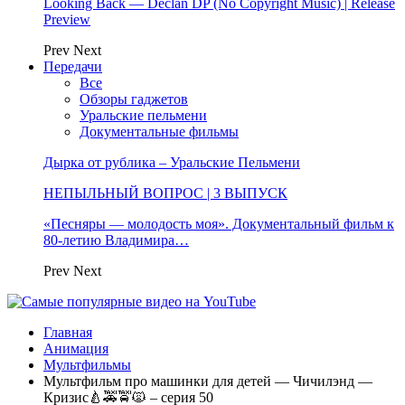
Looking Back — Declan DP (No Copyright Music) | Release
Preview
Prev
Next
Передачи
Все
Обзоры гаджетов
Уральские пельмени
Документальные фильмы
Дырка от рублика – Уральские Пельмени
НЕПЫЛЬНЫЙ ВОПРОС | 3 ВЫПУСК
«Песняры — молодость моя». Документальный фильм к
80-летию Владимира…
Prev
Next
Главная
Анимация
Мультфильмы
Мультфильм про машинки для детей — Чичилэнд —
Кризис🍐🚕🚖🙀 – серия 50