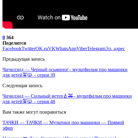
0
364
Поделится
Facebook
Twitter
OK.ru
VK
WhatsApp
Viber
Telegram
Эл. адрес
Предыдущая запись
Чичилэнд — Черный осьминог– мультфильм про машинки
для детей🚖🙀 – серия 39
Следующая запись
Чичилэнд — Сильный ветер🍐🚕– мультфильм про машинки
для детей🚖🙀 – серия 48
Вам также могут понравиться
ТАЧКИ — ТАЧКИ — Мультики про машинки — Прямой
эфир