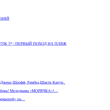
ДНИЙ
NTIK 5* / ПЕРВЫЙ ПОХОД НА ПЛЯЖ
)Джеки Шрофф, Рамбха,Шакти Капур..
любовь! Мелодрама «МОРЯЧКА»!…
ремьерой» на…