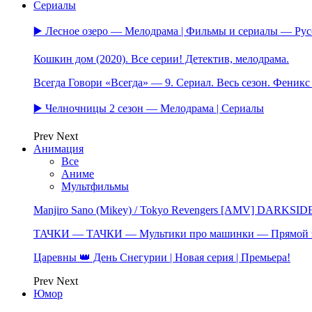
Сериалы
▶️ Лесное озеро — Мелодрама | Фильмы и сериалы — Ру
Кошкин дом (2020). Все серии! Детектив, мелодрама.
Всегда Говори «Всегда» — 9. Сериал. Весь сезон. Феник
▶️ Челночницы 2 сезон — Мелодрама | Сериалы
Prev
Next
Анимация
Все
Аниме
Мультфильмы
Manjiro Sano (Mikey) / Tokyo Revengers [AMV] DARKSID
ТАЧКИ — ТАЧКИ — Мультики про машинки — Прямой 
Царевны 👑 День Снегурии | Новая серия | Премьера!
Prev
Next
Юмор