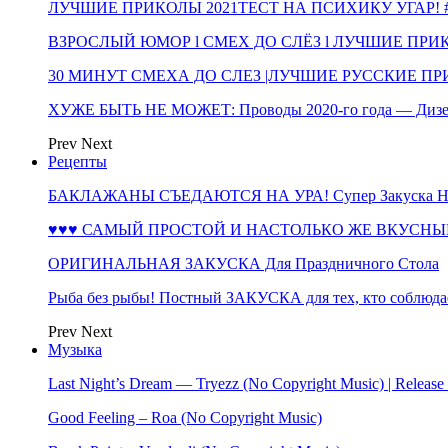
ЛУЧШИЕ ПРИКОЛЫ 2021ТЕСТ НА ПСИХИКУ УГАР! #
ВЗРОСЛЫЙ ЮМОР l СМЕХ ДО СЛЁЗ l ЛУЧШИЕ ПРИКОЛЫ
30 МИНУТ СМЕХА ДО СЛЕЗ |ЛУЧШИЕ РУССКИЕ ПРИ
ХУЖЕ БЫТЬ НЕ МОЖЕТ: Проводы 2020-го года — Дизе
Prev
Next
Рецепты
БАКЛАЖАНЫ СЪЕДАЮТСЯ НА УРА! Супер Закуска НА 
♥♥♥ САМЫЙ ПРОСТОЙ И НАСТОЛЬКО ЖЕ ВКУСНЫЙ
ОРИГИНАЛЬНАЯ ЗАКУСКА Для Праздничного Стола
Рыба без рыбы! Постный ЗАКУСКА для тех, кто соблюда
Prev
Next
Музыка
Last Night’s Dream — Tryezz (No Copyright Music) | Release
Good Feeling – Roa (No Copyright Music)