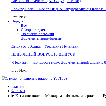
Break Point – Vendredi (No Copyright Music)
Looking Back — Declan DP (No Copyright Music) | Release 
Prev
Next
Передачи
Все
Обзоры гаджетов
Уральские пельмени
Документальные фильмы
Дырка от рублика – Уральские Пельмени
НЕПЫЛЬНЫЙ ВОПРОС | 3 ВЫПУСК
«Песняры — молодость моя». Документальный фильм к
Prev
Next
Главная
Фильмы
▶️ Катькино поле — Мелодрама | Фильмы и сериалы — Р