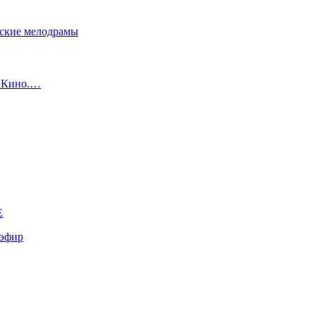
сские мелодрамы
с Кино.…
E
эфир