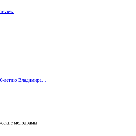
Preview
 80-летию Владимира…
усские мелодрамы