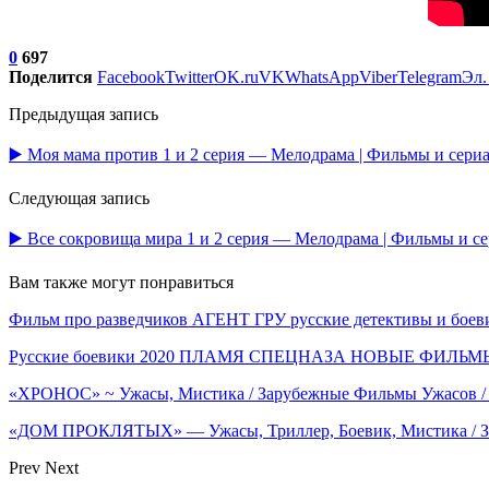
0
697
Поделится
Facebook
Twitter
OK.ru
VK
WhatsApp
Viber
Telegram
Эл.
Предыдущая запись
▶️ Моя мама против 1 и 2 серия — Мелодрама | Фильмы и сер
Следующая запись
▶️ Все сокровища мира 1 и 2 серия — Мелодрама | Фильмы и 
Вам также могут понравиться
Фильм про разведчиков АГЕНТ ГРУ русские детективы и боев
Русские боевики 2020 ПЛАМЯ СПЕЦНАЗА НОВЫЕ ФИЛ
«ХРОНОС» ~ Ужасы, Мистика / Зарубежные Фильмы Ужасов /
«ДОМ ПРОКЛЯТЫХ» — Ужасы, Триллер, Боевик, Мистика / 
Prev
Next