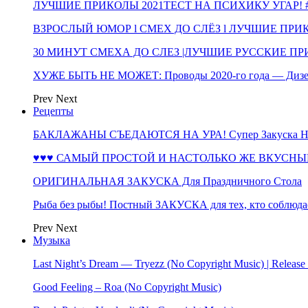
ЛУЧШИЕ ПРИКОЛЫ 2021ТЕСТ НА ПСИХИКУ УГАР! #
ВЗРОСЛЫЙ ЮМОР l СМЕХ ДО СЛЁЗ l ЛУЧШИЕ ПРИКОЛЫ
30 МИНУТ СМЕХА ДО СЛЕЗ |ЛУЧШИЕ РУССКИЕ ПРИ
ХУЖЕ БЫТЬ НЕ МОЖЕТ: Проводы 2020-го года — Дизе
Prev
Next
Рецепты
БАКЛАЖАНЫ СЪЕДАЮТСЯ НА УРА! Супер Закуска НА 
♥♥♥ САМЫЙ ПРОСТОЙ И НАСТОЛЬКО ЖЕ ВКУСНЫЙ
ОРИГИНАЛЬНАЯ ЗАКУСКА Для Праздничного Стола
Рыба без рыбы! Постный ЗАКУСКА для тех, кто соблюда
Prev
Next
Музыка
Last Night’s Dream — Tryezz (No Copyright Music) | Release
Good Feeling – Roa (No Copyright Music)