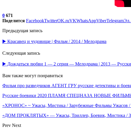
0
671
Поделится
Facebook
Twitter
OK.ru
VK
WhatsApp
Viber
Telegram
Эл.
Предыдущая запись
▶️ Красавец и чудовище | Фильм / 2014 / Мелодрама
Следующая запись
▶️ Дождаться любви 1 — 2 серия — Мелодрама | 2013 — Русск
Вам также могут понравиться
Фильм про разведчиков АГЕНТ ГРУ русские детективы и боев
Русские боевики 2020 ПЛАМЯ СПЕЦНАЗА НОВЫЕ ФИЛ
«ХРОНОС» ~ Ужасы, Мистика / Зарубежные Фильмы Ужасов /
«ДОМ ПРОКЛЯТЫХ» — Ужасы, Триллер, Боевик, Мистика / 
Prev
Next