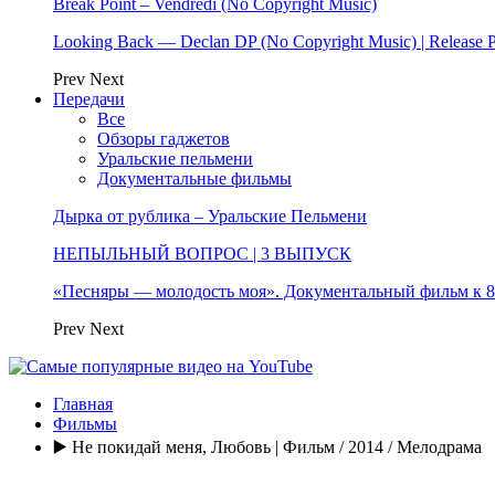
Break Point – Vendredi (No Copyright Music)
Looking Back — Declan DP (No Copyright Music) | Release 
Prev
Next
Передачи
Все
Обзоры гаджетов
Уральские пельмени
Документальные фильмы
Дырка от рублика – Уральские Пельмени
НЕПЫЛЬНЫЙ ВОПРОС | 3 ВЫПУСК
«Песняры — молодость моя». Документальный фильм к
Prev
Next
Главная
Фильмы
▶️ Не покидай меня, Любовь | Фильм / 2014 / Мелодрама