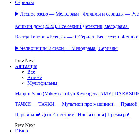
Сериалы
▶️ Лесное озеро — Мелодрама | Фильмы и сериалы — Ру
Кошкин дом (2020). Все серии! Детектив, мелодрама.
Всегда Говори «Всегда» — 9. Сериал. Весь сезон. Феник
▶️ Челночницы 2 сезон — Мелодрама | Сериалы
Prev
Next
Анимация
Все
Аниме
Мультфильмы
Manjiro Sano (Mikey) / Tokyo Revengers [AMV] DARKSID
ТАЧКИ — ТАЧКИ — Мультики про машинки — Прямой 
Царевны 👑 День Снегурии | Новая серия | Премьера!
Prev
Next
Юмор