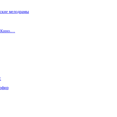
сские мелодрамы
с Кино.…
E
эфир