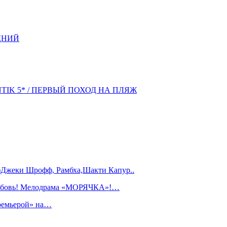
ДНИЙ
NTIK 5* / ПЕРВЫЙ ПОХОД НА ПЛЯЖ
)Джеки Шрофф, Рамбха,Шакти Капур..
любовь! Мелодрама «МОРЯЧКА»!…
ремьерой» на…