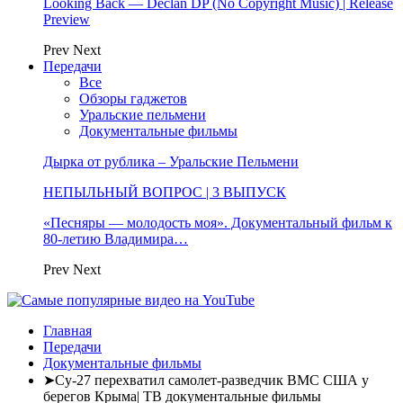
Looking Back — Declan DP (No Copyright Music) | Release
Preview
Prev
Next
Передачи
Все
Обзоры гаджетов
Уральские пельмени
Документальные фильмы
Дырка от рублика – Уральские Пельмени
НЕПЫЛЬНЫЙ ВОПРОС | 3 ВЫПУСК
«Песняры — молодость моя». Документальный фильм к
80-летию Владимира…
Prev
Next
Главная
Передачи
Документальные фильмы
➤Су-27 перехватил самолет-разведчик ВМС США у
берегов Крыма| ТВ документальные фильмы