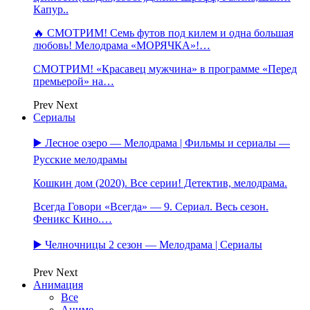
Капур..
🔥 СМОТРИМ! Семь футов под килем и одна большая
любовь! Мелодрама «МОРЯЧКА»!…
СМОТРИМ! «Красавец мужчина» в программе «Перед
премьерой» на…
Prev
Next
Сериалы
▶️ Лесное озеро — Мелодрама | Фильмы и сериалы —
Русские мелодрамы
Кошкин дом (2020). Все серии! Детектив, мелодрама.
Всегда Говори «Всегда» — 9. Сериал. Весь сезон.
Феникс Кино.…
▶️ Челночницы 2 сезон — Мелодрама | Сериалы
Prev
Next
Анимация
Все
Аниме