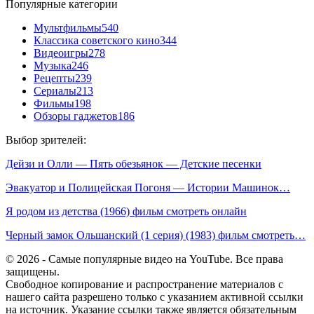
Популярные категории
Мультфильмы
540
Классика советского кино
344
Видеоигры
278
Музыка
246
Рецепты
239
Сериалы
213
Фильмы
198
Обзоры гаджетов
186
Выбор зрителей:
Дейзи и Олли — Пять обезьянок — Детские песенки
Эвакуатор и Полицейская Погоня — Истории Машинок…
Я родом из детства (1966) фильм смотреть онлайн
Черный замок Ольшанский (1 серия) (1983) фильм смотреть…
© 2026 - Самые популярные видео на YouTube. Все права
защищены.
Свободное копирование и распространение материалов с
нашего сайта разрешено только с указанием активной ссылки
на источник. Указание ссылки также является обязательным