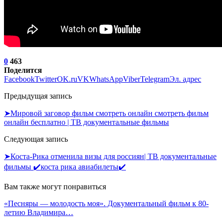
0
463
Поделится
Facebook
Twitter
OK.ru
VK
WhatsApp
Viber
Telegram
Эл. адрес
Предыдущая запись
➤Мировой заговор фильм смотреть онлайн смотреть фильм
онлайн бесплатно | ТВ документальные фильмы
Следующая запись
➤Коста-Рика отменила визы для россиян| ТВ документальные
фильмы ✔️коста рика авиабилеты✔️
Вам также могут понравиться
«Песняры — молодость моя». Документальный фильм к 80-
летию Владимира…