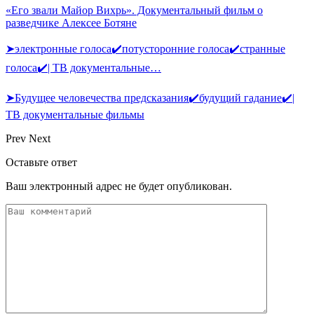
«Его звали Майор Вихрь». Документальный фильм о
разведчике Алексее Ботяне
➤электронные голоса✔️потусторонние голоса✔️странные
голоса✔️| ТВ документальные…
➤Будущее человечества предсказания✔️будущий гадание✔️|
ТВ документальные фильмы
Prev
Next
Оставьте ответ
Ваш электронный адрес не будет опубликован.