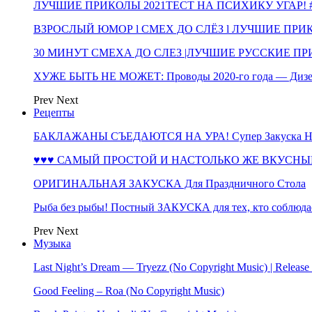
ЛУЧШИЕ ПРИКОЛЫ 2021ТЕСТ НА ПСИХИКУ УГАР! #
ВЗРОСЛЫЙ ЮМОР l СМЕХ ДО СЛЁЗ l ЛУЧШИЕ ПРИКОЛЫ
30 МИНУТ СМЕХА ДО СЛЕЗ |ЛУЧШИЕ РУССКИЕ ПРИ
ХУЖЕ БЫТЬ НЕ МОЖЕТ: Проводы 2020-го года — Дизе
Prev
Next
Рецепты
БАКЛАЖАНЫ СЪЕДАЮТСЯ НА УРА! Супер Закуска НА 
♥♥♥ САМЫЙ ПРОСТОЙ И НАСТОЛЬКО ЖЕ ВКУСНЫЙ
ОРИГИНАЛЬНАЯ ЗАКУСКА Для Праздничного Стола
Рыба без рыбы! Постный ЗАКУСКА для тех, кто соблюда
Prev
Next
Музыка
Last Night’s Dream — Tryezz (No Copyright Music) | Release
Good Feeling – Roa (No Copyright Music)