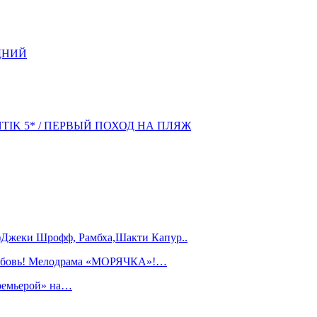
ДНИЙ
NTIK 5* / ПЕРВЫЙ ПОХОД НА ПЛЯЖ
)Джеки Шрофф, Рамбха,Шакти Капур..
любовь! Мелодрама «МОРЯЧКА»!…
ремьерой» на…