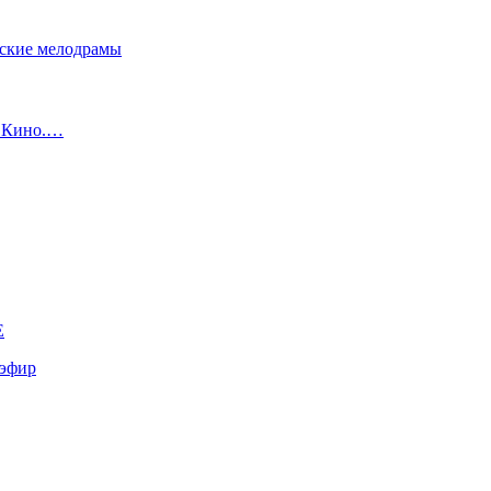
сские мелодрамы
с Кино.…
E
эфир