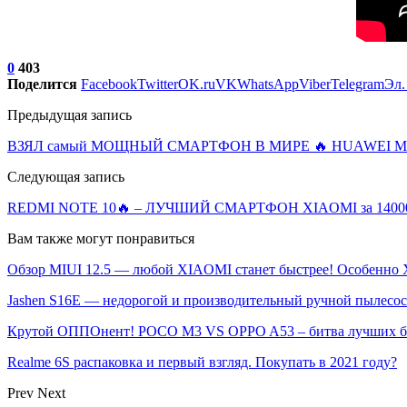
0
403
Поделится
Facebook
Twitter
OK.ru
VK
WhatsApp
Viber
Telegram
Эл.
Предыдущая запись
ВЗЯЛ самый МОЩНЫЙ СМАРТФОН В МИРЕ 🔥 HUAWEI MATE 
Следующая запись
REDMI NOTE 10🔥 – ЛУЧШИЙ СМАРТФОН XIAOMI за 1400
Вам также могут понравиться
Обзор MIUI 12.5 — любой XIAOMI станет быстрее! Особенно X
Jashen S16E — недорогой и производительный ручной пылесо
Крутой ОППОнент! POCO M3 VS OPPO A53 – битва лучших 
Realme 6S распаковка и первый взгляд. Покупать в 2021 году?
Prev
Next