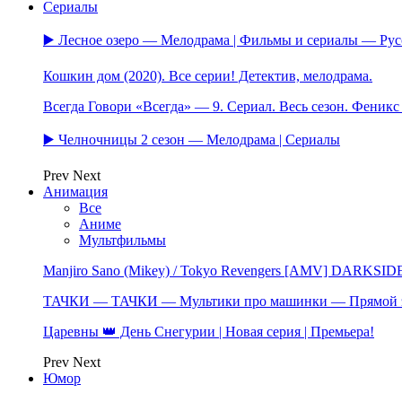
Сериалы
▶️ Лесное озеро — Мелодрама | Фильмы и сериалы — Ру
Кошкин дом (2020). Все серии! Детектив, мелодрама.
Всегда Говори «Всегда» — 9. Сериал. Весь сезон. Феник
▶️ Челночницы 2 сезон — Мелодрама | Сериалы
Prev
Next
Анимация
Все
Аниме
Мультфильмы
Manjiro Sano (Mikey) / Tokyo Revengers [AMV] DARKSID
ТАЧКИ — ТАЧКИ — Мультики про машинки — Прямой 
Царевны 👑 День Снегурии | Новая серия | Премьера!
Prev
Next
Юмор