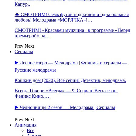
Капур..
🔥 СМОТРИМ! Семь футов под килем и одна большая
любовь! Мелодрама «МОРЯЧКА»!…
СМОТРИМ! «Красавец мужчина» в программе «Перед
премьерой» на…
Prev
Next
Сериалы
▶️ Лесное озеро — Мелодрама | Фильмы и сериалы —
Русские мелодрамы
Кошкин дом (2020). Все серии! Детектив, мелодрама.
Всегда Говори «Всегда» — 9. Сериал. Весь сезон.
Феникс Кино.…
▶️ Челночницы 2 сезон — Мелодрама | Сериалы
Prev
Next
Анимация
Все
Аниме