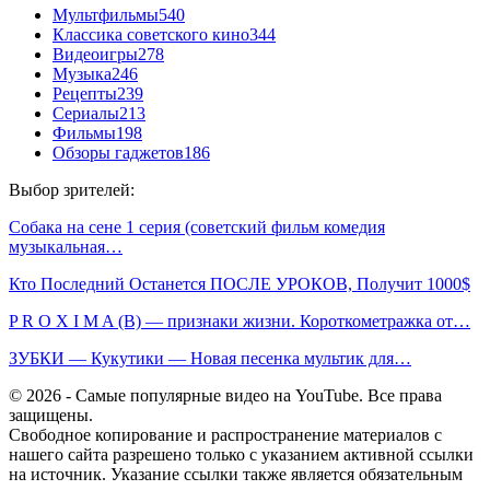
Мультфильмы
540
Классика советского кино
344
Видеоигры
278
Музыка
246
Рецепты
239
Сериалы
213
Фильмы
198
Обзоры гаджетов
186
Выбор зрителей:
Собака на сене 1 серия (советский фильм комедия
музыкальная…
Кто Последний Останется ПОСЛЕ УРОКОВ, Получит 1000$
P R O X I M A (B) — признаки жизни. Короткометражка от…
ЗУБКИ — Кукутики — Новая песенка мультик для…
© 2026 - Самые популярные видео на YouTube. Все права
защищены.
Свободное копирование и распространение материалов с
нашего сайта разрешено только с указанием активной ссылки
на источник. Указание ссылки также является обязательным