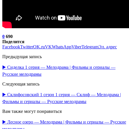
0
690
Поделится
Facebook
Twitter
OK.ru
VK
WhatsApp
Viber
Telegram
Эл. адрес
Предыдущая запись
▶️ Сиделка 1 серия — Мелодрама | Фильмы и сериалы —
Русские мелодрамы
Следующая запись
▶️ Склифосовский 1 сезон 1 серия — Склиф — Мелодрама |
Фильмы и сериалы — Русские мелодрамы
Вам также могут понравиться
▶️ Лесное озеро — Мелодрама | Фильмы и сериалы — Русские
мелодрамы