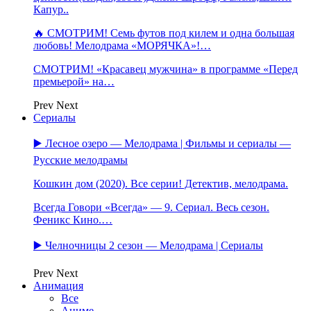
Капур..
🔥 СМОТРИМ! Семь футов под килем и одна большая
любовь! Мелодрама «МОРЯЧКА»!…
СМОТРИМ! «Красавец мужчина» в программе «Перед
премьерой» на…
Prev
Next
Сериалы
▶️ Лесное озеро — Мелодрама | Фильмы и сериалы —
Русские мелодрамы
Кошкин дом (2020). Все серии! Детектив, мелодрама.
Всегда Говори «Всегда» — 9. Сериал. Весь сезон.
Феникс Кино.…
▶️ Челночницы 2 сезон — Мелодрама | Сериалы
Prev
Next
Анимация
Все
Аниме