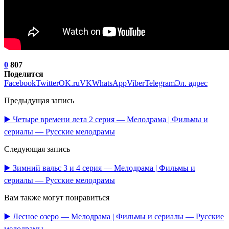
0
807
Поделится
Facebook
Twitter
OK.ru
VK
WhatsApp
Viber
Telegram
Эл. адрес
Предыдущая запись
▶️ Четыре времени лета 2 серия — Мелодрама | Фильмы и
сериалы — Русские мелодрамы
Следующая запись
▶️ Зимний вальс 3 и 4 серия — Мелодрама | Фильмы и
сериалы — Русские мелодрамы
Вам также могут понравиться
▶️ Лесное озеро — Мелодрама | Фильмы и сериалы — Русские
мелодрамы