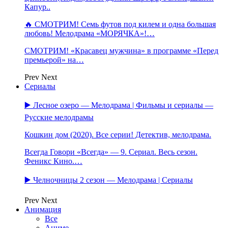
Капур..
🔥 СМОТРИМ! Семь футов под килем и одна большая
любовь! Мелодрама «МОРЯЧКА»!…
СМОТРИМ! «Красавец мужчина» в программе «Перед
премьерой» на…
Prev
Next
Сериалы
▶️ Лесное озеро — Мелодрама | Фильмы и сериалы —
Русские мелодрамы
Кошкин дом (2020). Все серии! Детектив, мелодрама.
Всегда Говори «Всегда» — 9. Сериал. Весь сезон.
Феникс Кино.…
▶️ Челночницы 2 сезон — Мелодрама | Сериалы
Prev
Next
Анимация
Все
Аниме