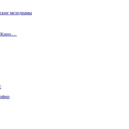
сские мелодрамы
с Кино.…
E
эфир