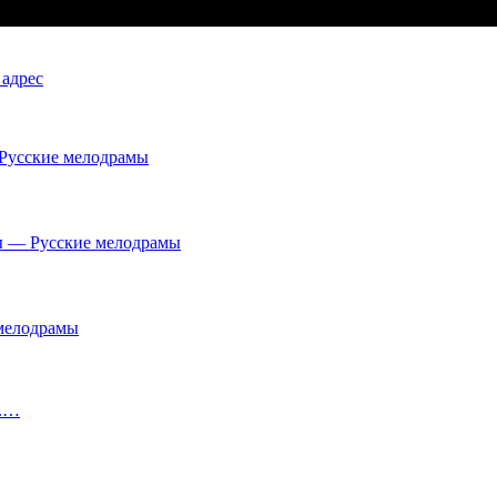
 адрес
 Русские мелодрамы
лы — Русские мелодрамы
 мелодрамы
о.…