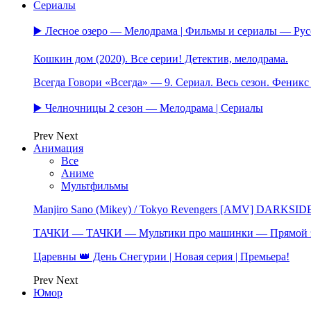
Сериалы
▶️ Лесное озеро — Мелодрама | Фильмы и сериалы — Ру
Кошкин дом (2020). Все серии! Детектив, мелодрама.
Всегда Говори «Всегда» — 9. Сериал. Весь сезон. Феник
▶️ Челночницы 2 сезон — Мелодрама | Сериалы
Prev
Next
Анимация
Все
Аниме
Мультфильмы
Manjiro Sano (Mikey) / Tokyo Revengers [AMV] DARKSID
ТАЧКИ — ТАЧКИ — Мультики про машинки — Прямой 
Царевны 👑 День Снегурии | Новая серия | Премьера!
Prev
Next
Юмор