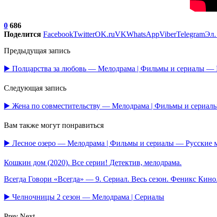
0
686
Поделится
Facebook
Twitter
OK.ru
VK
WhatsApp
Viber
Telegram
Эл.
Предыдущая запись
▶️ Полцарства за любовь — Мелодрама | Фильмы и сериалы —
Следующая запись
▶️ Жена по совместительству — Мелодрама | Фильмы и сериа
Вам также могут понравиться
▶️ Лесное озеро — Мелодрама | Фильмы и сериалы — Русские
Кошкин дом (2020). Все серии! Детектив, мелодрама.
Всегда Говори «Всегда» — 9. Сериал. Весь сезон. Феникс Кин
▶️ Челночницы 2 сезон — Мелодрама | Сериалы
Prev
Next