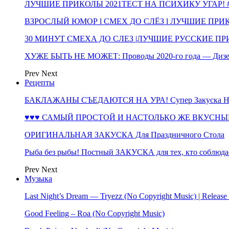
ЛУЧШИЕ ПРИКОЛЫ 2021ТЕСТ НА ПСИХИКУ УГАР! #
ВЗРОСЛЫЙ ЮМОР l СМЕХ ДО СЛЁЗ l ЛУЧШИЕ ПРИКОЛЫ
30 МИНУТ СМЕХА ДО СЛЕЗ |ЛУЧШИЕ РУССКИЕ ПРИ
ХУЖЕ БЫТЬ НЕ МОЖЕТ: Проводы 2020-го года — Дизе
Prev
Next
Рецепты
БАКЛАЖАНЫ СЪЕДАЮТСЯ НА УРА! Супер Закуска НА 
♥♥♥ САМЫЙ ПРОСТОЙ И НАСТОЛЬКО ЖЕ ВКУСНЫЙ
ОРИГИНАЛЬНАЯ ЗАКУСКА Для Праздничного Стола
Рыба без рыбы! Постный ЗАКУСКА для тех, кто соблюда
Prev
Next
Музыка
Last Night’s Dream — Tryezz (No Copyright Music) | Release
Good Feeling – Roa (No Copyright Music)