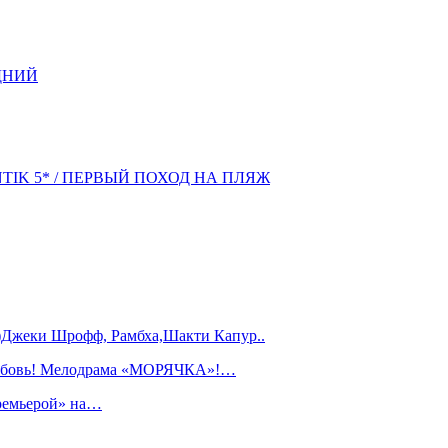
ДНИЙ
NTIK 5* / ПЕРВЫЙ ПОХОД НА ПЛЯЖ
)Джеки Шрофф, Рамбха,Шакти Капур..
любовь! Мелодрама «МОРЯЧКА»!…
ремьерой» на…