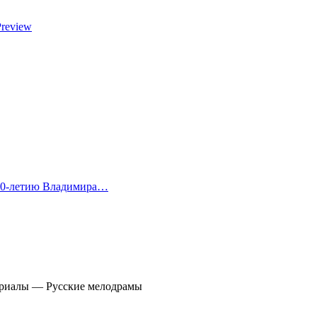
Preview
 80-летию Владимира…
сериалы — Русские мелодрамы