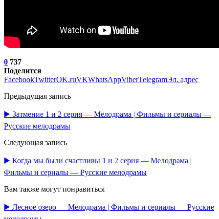
0
737
Поделится
Facebook
Twitter
OK.ru
VK
WhatsApp
Viber
Telegram
Эл. адрес
Предыдущая запись
▶️ Затмение 1 и 2 серия — Мелодрама | Фильмы и сериалы —
Русские мелодрамы
Следующая запись
▶️ Когда мы были счастливы 1 и 2 серия — Мелодрама |
Фильмы и сериалы — Русские мелодрамы
Вам также могут понравиться
▶️ Лесное озеро — Мелодрама | Фильмы и сериалы — Русские
мелодрамы