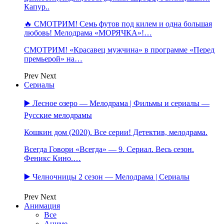
Капур..
🔥 СМОТРИМ! Семь футов под килем и одна большая
любовь! Мелодрама «МОРЯЧКА»!…
СМОТРИМ! «Красавец мужчина» в программе «Перед
премьерой» на…
Prev
Next
Сериалы
▶️ Лесное озеро — Мелодрама | Фильмы и сериалы —
Русские мелодрамы
Кошкин дом (2020). Все серии! Детектив, мелодрама.
Всегда Говори «Всегда» — 9. Сериал. Весь сезон.
Феникс Кино.…
▶️ Челночницы 2 сезон — Мелодрама | Сериалы
Prev
Next
Анимация
Все
Аниме