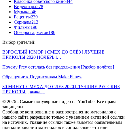
Классика советского кино
344
Видеоигры
278
Музыка
246
Рецепты
239
Сериалы
213
Фильмы
198
Обзоры гаджетов
186
Выбор зрителей:
ВЗРОСЛЫЙ ЮМОР l СМЕХ ДО СЛЁЗ l ЛУЧШИЕ
ПРИКОЛЫ 2020 НОЯБРЬ l…
Почему Prey осталась без продолжения [Разбор полётов]
Обращение к Подписчикам Make Fitness
30 МИНУТ СМЕХА ДО СЛЕЗ 2020 | ЛУЧШИЕ РУССКИЕ
ПРИКОЛЫ | ржака…
© 2026 - Самые популярные видео на YouTube. Все права
защищены.
Свободное копирование и распространение материалов с
нашего сайта разрешено только с указанием активной ссылки
на источник. Указание ссылки также является обязательным
при копировании материалов в социальные сети или