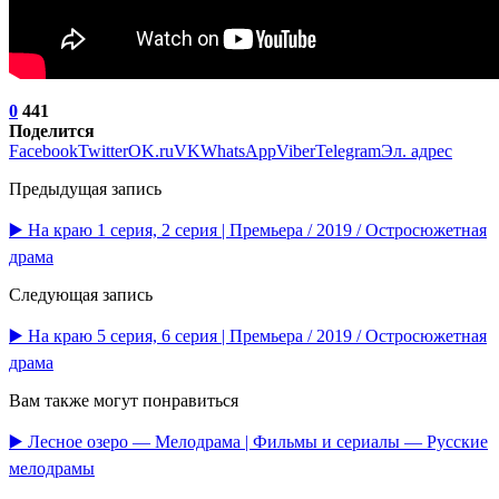
0
441
Поделится
Facebook
Twitter
OK.ru
VK
WhatsApp
Viber
Telegram
Эл. адрес
Предыдущая запись
▶️ На краю 1 серия, 2 серия | Премьера / 2019 / Остросюжетная
драма
Следующая запись
▶️ На краю 5 серия, 6 серия | Премьера / 2019 / Остросюжетная
драма
Вам также могут понравиться
▶️ Лесное озеро — Мелодрама | Фильмы и сериалы — Русские
мелодрамы