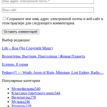
Сохраните мое имя, адрес электронной почты и веб-сайт в
этом браузере для следующего комментария.
Выбор редакции:
Life – Roa (No Copyright Music)
Волонтеры. Вьетнам. Панголины | Живая Планета
Есенин. 8 серия
Рефанд?! — Wrath: Aeon of Ruin, Minotaur, Lost Ember, Radio…
Популярные категории
Мультфильмы
540
Классика советского кино
344
Видеоигры
278
Музыка
246
Рецепты
239