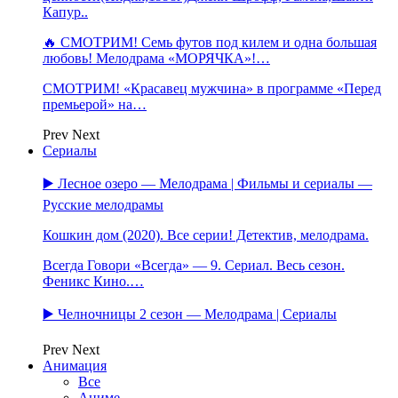
Капур..
🔥 СМОТРИМ! Семь футов под килем и одна большая
любовь! Мелодрама «МОРЯЧКА»!…
СМОТРИМ! «Красавец мужчина» в программе «Перед
премьерой» на…
Prev
Next
Сериалы
▶️ Лесное озеро — Мелодрама | Фильмы и сериалы —
Русские мелодрамы
Кошкин дом (2020). Все серии! Детектив, мелодрама.
Всегда Говори «Всегда» — 9. Сериал. Весь сезон.
Феникс Кино.…
▶️ Челночницы 2 сезон — Мелодрама | Сериалы
Prev
Next
Анимация
Все
Аниме