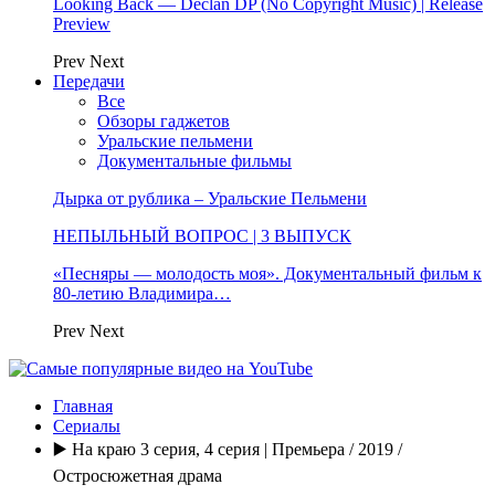
Looking Back — Declan DP (No Copyright Music) | Release
Preview
Prev
Next
Передачи
Все
Обзоры гаджетов
Уральские пельмени
Документальные фильмы
Дырка от рублика – Уральские Пельмени
НЕПЫЛЬНЫЙ ВОПРОС | 3 ВЫПУСК
«Песняры — молодость моя». Документальный фильм к
80-летию Владимира…
Prev
Next
Главная
Сериалы
▶️ На краю 3 серия, 4 серия | Премьера / 2019 /
Остросюжетная драма