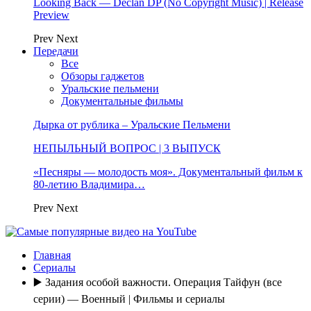
Looking Back — Declan DP (No Copyright Music) | Release
Preview
Prev
Next
Передачи
Все
Обзоры гаджетов
Уральские пельмени
Документальные фильмы
Дырка от рублика – Уральские Пельмени
НЕПЫЛЬНЫЙ ВОПРОС | 3 ВЫПУСК
«Песняры — молодость моя». Документальный фильм к
80-летию Владимира…
Prev
Next
Главная
Сериалы
▶️ Задания особой важности. Операция Тайфун (все
серии) — Военный | Фильмы и сериалы