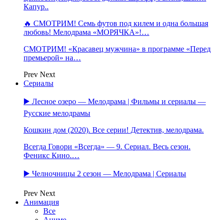
Капур..
🔥 СМОТРИМ! Семь футов под килем и одна большая
любовь! Мелодрама «МОРЯЧКА»!…
СМОТРИМ! «Красавец мужчина» в программе «Перед
премьерой» на…
Prev
Next
Сериалы
▶️ Лесное озеро — Мелодрама | Фильмы и сериалы —
Русские мелодрамы
Кошкин дом (2020). Все серии! Детектив, мелодрама.
Всегда Говори «Всегда» — 9. Сериал. Весь сезон.
Феникс Кино.…
▶️ Челночницы 2 сезон — Мелодрама | Сериалы
Prev
Next
Анимация
Все
Аниме