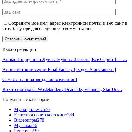
Сохраните мое имя, адрес электронной почты и веб-сайт в
этом браузере для следующего комментария.
Выбор редакции:
Аниме Подручный Луизы-Нулизы 3 сезон | Все Серии 1 —…
Анонс истории серии Final Fantasy [сходка StopGame.ru]
Самая странная звезда во вселенной!
Во что поиграть. Wastelanders, Deadside, Venineth, StartUp…
Популярные категории
Мультфильмы
540
Классика советского кино
344
Видеоигры
278
Музыка
246
Рецепты
239