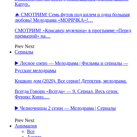
Капур..
🔥 СМОТРИМ! Семь футов под килем и одна большая
любовь! Мелодрама «МОРЯЧКА»!…
СМОТРИМ! «Красавец мужчина» в программе «Перед
премьерой» на…
Prev
Next
Сериалы
▶️ Лесное озеро — Мелодрама | Фильмы и сериалы —
Русские мелодрамы
Кошкин дом (2020). Все серии! Детектив, мелодрама.
Всегда Говори «Всегда» — 9. Сериал. Весь сезон.
Феникс Кино.…
▶️ Челночницы 2 сезон — Мелодрама | Сериалы
Prev
Next
Анимация
Все
Аниме