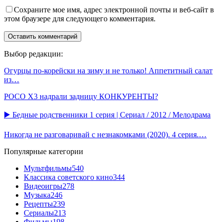
Сохраните мое имя, адрес электронной почты и веб-сайт в
этом браузере для следующего комментария.
Выбор редакции:
Огурцы по-корейски на зиму и не только! Аппетитный салат
из…
POCO X3 надрали задницу КОНКУРЕНТЫ?
▶️ Бедные родственники 1 серия | Сериал / 2012 / Мелодрама
Никогда не разговаривай с незнакомками (2020). 4 серия.…
Популярные категории
Мультфильмы
540
Классика советского кино
344
Видеоигры
278
Музыка
246
Рецепты
239
Сериалы
213
Фильмы
198