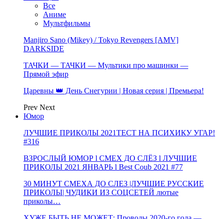
Все
Аниме
Мультфильмы
Manjiro Sano (Mikey) / Tokyo Revengers [AMV]
DARKSIDE
ТАЧКИ — ТАЧКИ — Мультики про машинки —
Прямой эфир
Царевны 👑 День Снегурии | Новая серия | Премьера!
Prev
Next
Юмор
ЛУЧШИЕ ПРИКОЛЫ 2021ТЕСТ НА ПСИХИКУ УГАР!
#316
ВЗРОСЛЫЙ ЮМОР l СМЕХ ДО СЛЁЗ l ЛУЧШИЕ
ПРИКОЛЫ 2021 ЯНВАРЬ l Best Coub 2021 #77
30 МИНУТ СМЕХА ДО СЛЕЗ |ЛУЧШИЕ РУССКИЕ
ПРИКОЛЫ| ЧУДИКИ ИЗ СОЦСЕТЕЙ лютые
приколы…
ХУЖЕ БЫТЬ НЕ МОЖЕТ: Проводы 2020-го года —