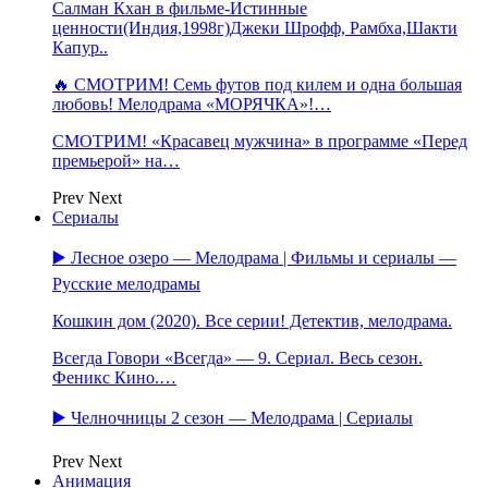
Салман Кхан в фильме-Истинные
ценности(Индия,1998г)Джеки Шрофф, Рамбха,Шакти
Капур..
🔥 СМОТРИМ! Семь футов под килем и одна большая
любовь! Мелодрама «МОРЯЧКА»!…
СМОТРИМ! «Красавец мужчина» в программе «Перед
премьерой» на…
Prev
Next
Сериалы
▶️ Лесное озеро — Мелодрама | Фильмы и сериалы —
Русские мелодрамы
Кошкин дом (2020). Все серии! Детектив, мелодрама.
Всегда Говори «Всегда» — 9. Сериал. Весь сезон.
Феникс Кино.…
▶️ Челночницы 2 сезон — Мелодрама | Сериалы
Prev
Next
Анимация