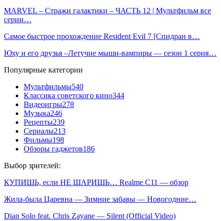
MARVEL – Стражи галактики – ЧАСТЬ 12 | Мультфильм все
серии…
Самое быстрое прохождение Resident Evil 7 [Спидран в…
Юху и его друзья –Летучие мыши-вампиры — сезон 1 серия…
Популярные категории
Мультфильмы
540
Классика советского кино
344
Видеоигры
278
Музыка
246
Рецепты
239
Сериалы
213
Фильмы
198
Обзоры гаджетов
186
Выбор зрителей:
КУПИШЬ, если НЕ ШАРИШЬ… Realme C11 — обзор
Жила-была Царевна — Зимние забавы — Новогодние…
Dian Solo feat. Chris Zayane — Silent (Official Video)