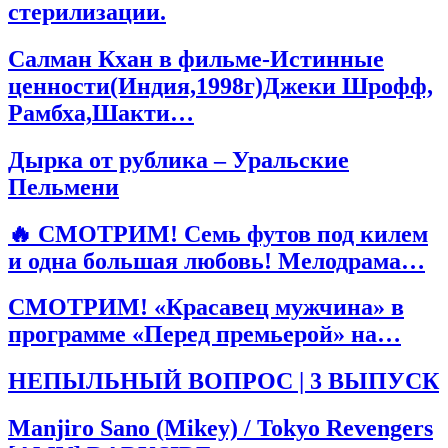
стерилизации.
Салман Кхан в фильме-Истинные
ценности(Индия,1998г)Джеки Шрофф,
Рамбха,Шакти…
Дырка от рублика – Уральские
Пельмени
🔥 СМОТРИМ! Семь футов под килем
и одна большая любовь! Мелодрама…
СМОТРИМ! «Красавец мужчина» в
программе «Перед премьерой» на…
НЕПЫЛЬНЫЙ ВОПРОС | 3 ВЫПУСК
Manjiro Sano (Mikey) / Tokyo Revengers