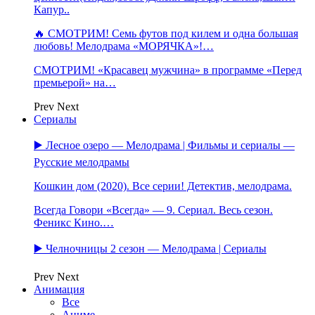
Капур..
🔥 СМОТРИМ! Семь футов под килем и одна большая
любовь! Мелодрама «МОРЯЧКА»!…
СМОТРИМ! «Красавец мужчина» в программе «Перед
премьерой» на…
Prev
Next
Сериалы
▶️ Лесное озеро — Мелодрама | Фильмы и сериалы —
Русские мелодрамы
Кошкин дом (2020). Все серии! Детектив, мелодрама.
Всегда Говори «Всегда» — 9. Сериал. Весь сезон.
Феникс Кино.…
▶️ Челночницы 2 сезон — Мелодрама | Сериалы
Prev
Next
Анимация
Все
Аниме