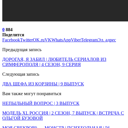
0
884
Поделится
Facebook
Twitter
OK.ru
VK
WhatsApp
Viber
Telegram
Эл. адрес
Предыдущая запись
ДОРОГАЯ, Я ЗАБИЛ | ЛЮБИТЕЛЬ СЕРИАЛОВ ИЗ
СИМФЕРОПОЛЯ | 4 СЕЗОН, 9 СЕРИЯ
Следующая запись
ДВА ШЕФА ИЗ КОРЗИНЫ | 9 ВЫПУСК
Вам также могут понравиться
НЕПЫЛЬНЫЙ ВОПРОС | 3 ВЫПУСК
МОДЕЛЬ XL РОССИЯ | 2 СЕЗОН, 7 ВЫПУСК | ВСТРЕЧА С
ОЛЬГОЙ БУЗОВОЙ
МОЯ СВЕКРОВЬ — МОНСТР | ПСИХБОЛЬНАЯ | 56