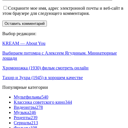
Сохраните мое имя, адрес электронной почты и веб-сайт в
этом браузере для следующего комментария.
Выбор редакции:
KREAM — About You
Выбираем питомца с Алексеем Ягудиным. Миниатюрные
лошади
Хромоножка (1930) фильм смотреть онлайн
Тахир и Зухра (1945) в хорошем качестве
Популярные категории
Мультфильмы
540
Классика советского кино
344
Видеоигры
278
Музыка
246
Рецепты
239
Сериалы
213
Фильмы
198