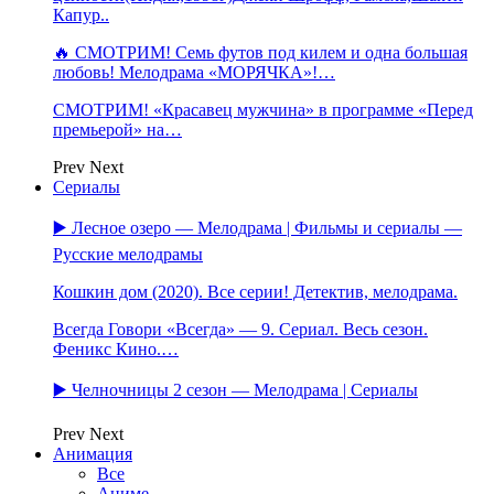
Капур..
🔥 СМОТРИМ! Семь футов под килем и одна большая
любовь! Мелодрама «МОРЯЧКА»!…
СМОТРИМ! «Красавец мужчина» в программе «Перед
премьерой» на…
Prev
Next
Сериалы
▶️ Лесное озеро — Мелодрама | Фильмы и сериалы —
Русские мелодрамы
Кошкин дом (2020). Все серии! Детектив, мелодрама.
Всегда Говори «Всегда» — 9. Сериал. Весь сезон.
Феникс Кино.…
▶️ Челночницы 2 сезон — Мелодрама | Сериалы
Prev
Next
Анимация
Все
Аниме