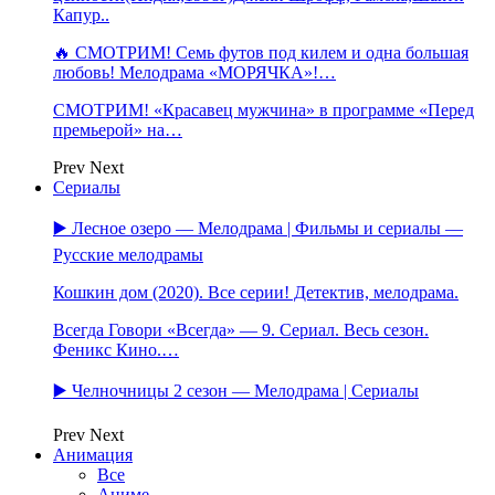
Капур..
🔥 СМОТРИМ! Семь футов под килем и одна большая
любовь! Мелодрама «МОРЯЧКА»!…
СМОТРИМ! «Красавец мужчина» в программе «Перед
премьерой» на…
Prev
Next
Сериалы
▶️ Лесное озеро — Мелодрама | Фильмы и сериалы —
Русские мелодрамы
Кошкин дом (2020). Все серии! Детектив, мелодрама.
Всегда Говори «Всегда» — 9. Сериал. Весь сезон.
Феникс Кино.…
▶️ Челночницы 2 сезон — Мелодрама | Сериалы
Prev
Next
Анимация
Все
Аниме