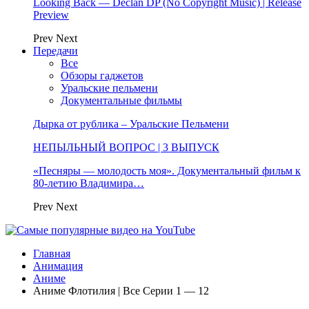
Looking Back — Declan DP (No Copyright Music) | Release
Preview
Prev
Next
Передачи
Все
Обзоры гаджетов
Уральские пельмени
Документальные фильмы
Дырка от рублика – Уральские Пельмени
НЕПЫЛЬНЫЙ ВОПРОС | 3 ВЫПУСК
«Песняры — молодость моя». Документальный фильм к
80-летию Владимира…
Prev
Next
Главная
Анимация
Аниме
Аниме Флотилия | Все Серии 1 — 12