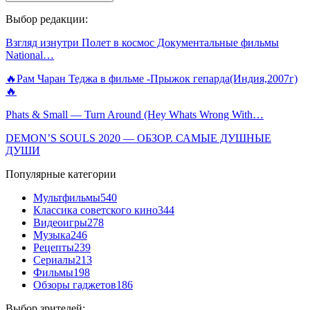
Выбор редакции:
Взгляд изнутри Полет в космос Документальные фильмы
National…
🔥Рам Чаран Теджа в фильме -Прыжок гепарда(Индия,2007г)
🔥
Phats & Small — Turn Around (Hey Whats Wrong With…
DEMON’S SOULS 2020 — ОБЗОР. САМЫЕ ДУШНЫЕ
ДУШИ
Популярные категории
Мультфильмы
540
Классика советского кино
344
Видеоигры
278
Музыка
246
Рецепты
239
Сериалы
213
Фильмы
198
Обзоры гаджетов
186
Выбор зрителей: