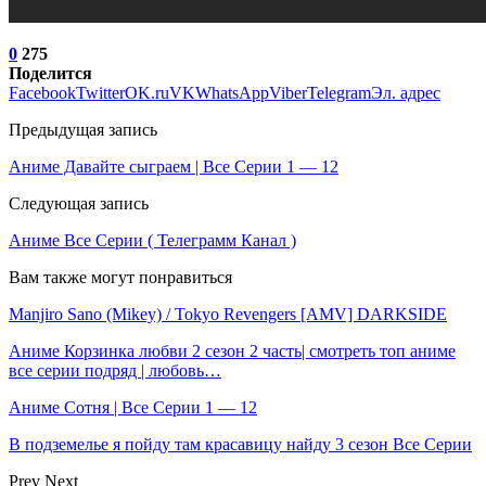
0
275
Поделится
Facebook
Twitter
OK.ru
VK
WhatsApp
Viber
Telegram
Эл. адрес
Предыдущая запись
Аниме Давайте сыграем | Все Серии 1 — 12
Следующая запись
Аниме Все Серии ( Телеграмм Канал )
Вам также могут понравиться
Manjiro Sano (Mikey) / Tokyo Revengers [AMV] DARKSIDE
Аниме Корзинка любви 2 сезон 2 часть| смотреть топ аниме
все серии подряд | любовь…
Аниме Сотня | Все Серии 1 — 12
В подземелье я пойду там красавицу найду 3 сезон Все Серии
Prev
Next