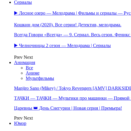
Сериалы
▶️ Лесное озеро — Мелодрама | Фильмы и сериалы — Ру
Кошкин дом (2020). Все серии! Детектив, мелодрама.
Всегда Говори «Всегда» — 9. Сериал. Весь сезон. Феник
▶️ Челночницы 2 сезон — Мелодрама | Сериалы
Prev
Next
Анимация
Все
Аниме
Мультфильмы
Manjiro Sano (Mikey) / Tokyo Revengers [AMV] DARKSID
ТАЧКИ — ТАЧКИ — Мультики про машинки — Прямой 
Царевны 👑 День Снегурии | Новая серия | Премьера!
Prev
Next
Юмор