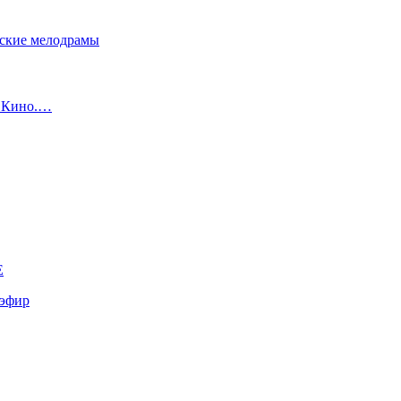
сские мелодрамы
с Кино.…
E
эфир