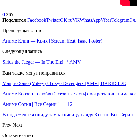
0
267
Поделится
Facebook
Twitter
OK.ru
VK
WhatsApp
Viber
Telegram
Эл.
Предыдущая запись
Аниме Клип — Крик | Scream (feat. Isaac Foster)
Следующая запись
Sirius the Jaeger — In The End 「AMV」
Вам также могут понравиться
Manjiro Sano (Mikey) / Tokyo Revengers [AMV] DARKSIDE
Аниме Корзинка любви 2 сезон 2 часть| смотреть топ аниме вс
Аниме Сотня | Все Серии 1 — 12
В подземелье я пойду там красавицу найду 3 сезон Все Серии
Prev
Next
Оставьте ответ