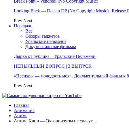
Break Point – Vendredi (No Copyright Music)
Looking Back — Declan DP (No Copyright Music) | Release 
Prev
Next
Передачи
Все
Обзоры гаджетов
Уральские пельмени
Документальные фильмы
Дырка от рублика – Уральские Пельмени
НЕПЫЛЬНЫЙ ВОПРОС | 3 ВЫПУСК
«Песняры — молодость моя». Документальный фильм к
Prev
Next
Главная
Анимация
Аниме
Аниме Клип — Экзорцизмом не спасут…