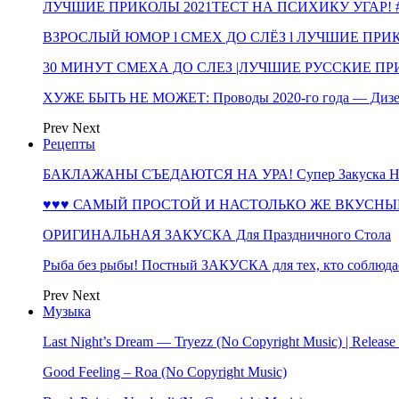
ЛУЧШИЕ ПРИКОЛЫ 2021ТЕСТ НА ПСИХИКУ УГАР! #
ВЗРОСЛЫЙ ЮМОР l СМЕХ ДО СЛЁЗ l ЛУЧШИЕ ПРИКОЛЫ
30 МИНУТ СМЕХА ДО СЛЕЗ |ЛУЧШИЕ РУССКИЕ ПРИ
ХУЖЕ БЫТЬ НЕ МОЖЕТ: Проводы 2020-го года — Дизе
Prev
Next
Рецепты
БАКЛАЖАНЫ СЪЕДАЮТСЯ НА УРА! Супер Закуска НА 
♥♥♥ САМЫЙ ПРОСТОЙ И НАСТОЛЬКО ЖЕ ВКУСНЫЙ
ОРИГИНАЛЬНАЯ ЗАКУСКА Для Праздничного Стола
Рыба без рыбы! Постный ЗАКУСКА для тех, кто соблюда
Prev
Next
Музыка
Last Night’s Dream — Tryezz (No Copyright Music) | Release
Good Feeling – Roa (No Copyright Music)