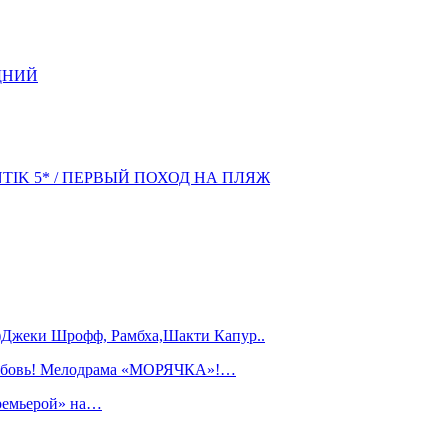
ДНИЙ
NTIK 5* / ПЕРВЫЙ ПОХОД НА ПЛЯЖ
)Джеки Шрофф, Рамбха,Шакти Капур..
любовь! Мелодрама «МОРЯЧКА»!…
ремьерой» на…