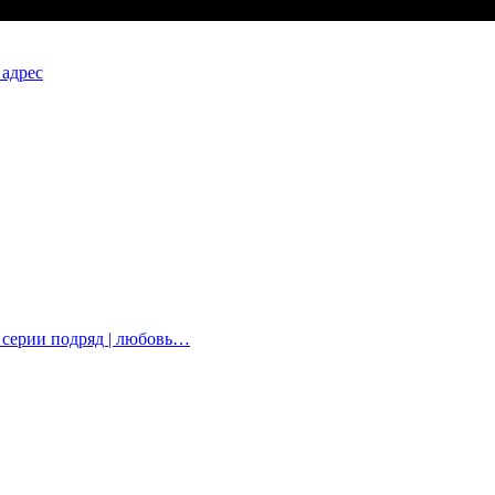
 адрес
е серии подряд | любовь…