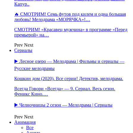
Капур..
🔥 СМОТРИМ! Семь футов под килем и одна большая
любовь! Мелодрама «МОРЯЧКА»!…
СМОТРИМ! «Красавец мужчина» в программе «Перед
премьерой» на…
Prev
Next
Сериалы
▶️ Лесное озеро — Мелодрама | Фильмы и сериалы —
Русские мелодрамы
Кошкин дом (2020). Все серии! Детектив, мелодрама.
Всегда Говори «Всегда» — 9. Сериал. Весь сезон.
Феникс Кино.…
▶️ Челночницы 2 сезон — Мелодрама | Сериалы
Prev
Next
Анимация
Все
Аниме