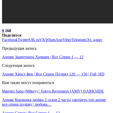
0
268
Поделится
Facebook
Twitter
OK.ru
VK
WhatsApp
Viber
Telegram
Эл. адрес
Предыдущая запись
Аниме Защитница Химари | Все Серии 1 — 12
Следующая запись
Аниме Хвост феи | Все Серии Подряд 126 — 150 | Full, HD
Вам также могут понравиться
Manjiro Sano (Mikey) / Tokyo Revengers [AMV] DARKSIDE
Аниме Корзинка любви 2 сезон 2 часть| смотреть топ аниме
все серии подряд | любовь…
Аниме Сотня | Все Серии 1 — 12