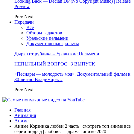
Looking Back — Declan DP (No Copyright Music) | Release
Preview
Prev
Next
Передачи
Все
Обзоры гаджетов
Уральские пельмени
Документальные фильмы
Дырка от рублика – Уральские Пельмени
НЕПЫЛЬНЫЙ ВОПРОС | 3 ВЫПУСК
«Песняры — молодость моя». Документальный фильм к
80-летию Владимира…
Prev
Next
Главная
Анимация
Аниме
Аниме Корзинка любви 2 часть | смотреть топ аниме все
серии подряд | любовь — драма | аниме 2020