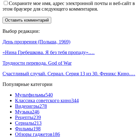
Сохраните мое имя, адрес электронной почты и веб-сайт в
этом браузере для следующего комментария.
Выбор редакции:
День прозрения (Польша, 1969)
«Нина Гребешкова. Я без тебя пропаду».…
Трудности перевода. God of War
Счастливый случай. Сериал. Серия 13 из 30. Феникс Кино.…
Популярные категории
Мультфильмы
540
Классика советского кино
344
Видеоигры
278
Музыка
246
Рецепты
239
Сериалы
213
Фильмы
198
Обзоры гаджетов
186