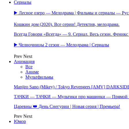
Сериалы
▶️ Лесное озеро — Мелодрама | Фильмы и сериалы — Ру
Кошкин дом (2020). Все серии! Детектив, мелодрама.
Всегда Говори «Всегда» — 9. Сериал. Весь сезон. Феник
▶️ Челночницы 2 сезон — Мелодрама | Сериалы
Prev
Next
Анимация
Все
Аниме
Мультфильмы
Manjiro Sano (Mikey) / Tokyo Revengers [AMV] DARKSID
ТАЧКИ — ТАЧКИ — Мультики про машинки — Прямой 
Царевны 👑 День Снегурии | Новая серия | Премьера!
Prev
Next
Юмор