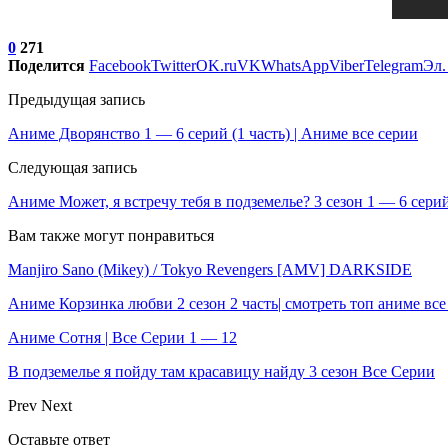
0
271
Поделится
Facebook
Twitter
OK.ru
VK
WhatsApp
Viber
Telegram
Эл.
Предыдущая запись
Аниме Дворянство 1 — 6 серий (1 часть) | Аниме все серии
Следующая запись
Аниме Может, я встречу тебя в подземелье? 3 сезон 1 — 6 сери
Вам также могут понравиться
Manjiro Sano (Mikey) / Tokyo Revengers [AMV] DARKSIDE
Аниме Корзинка любви 2 сезон 2 часть| смотреть топ аниме вс
Аниме Сотня | Все Серии 1 — 12
В подземелье я пойду там красавицу найду 3 сезон Все Серии
Prev
Next
Оставьте ответ