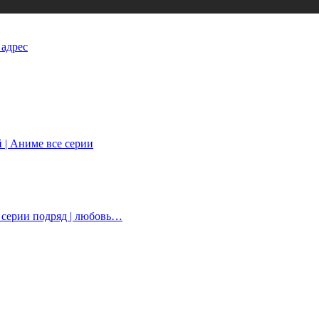
 адрес
й | Аниме все серии
е серии подряд | любовь…