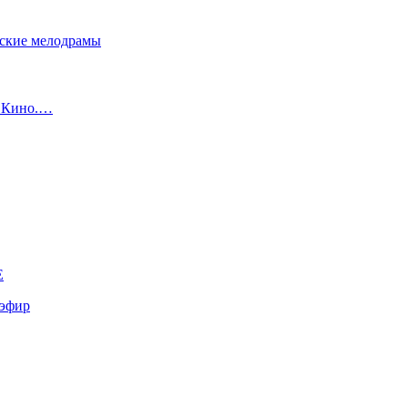
сские мелодрамы
с Кино.…
E
эфир