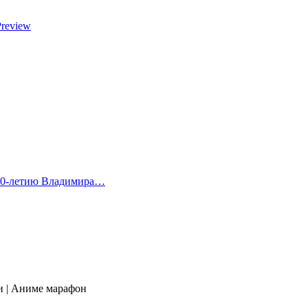
Preview
 80-летию Владимира…
и | Аниме марафон