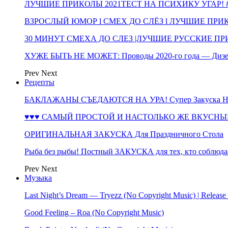
ЛУЧШИЕ ПРИКОЛЫ 2021ТЕСТ НА ПСИХИКУ УГАР! #
ВЗРОСЛЫЙ ЮМОР l СМЕХ ДО СЛЁЗ l ЛУЧШИЕ ПРИКОЛЫ
30 МИНУТ СМЕХА ДО СЛЕЗ |ЛУЧШИЕ РУССКИЕ ПРИ
ХУЖЕ БЫТЬ НЕ МОЖЕТ: Проводы 2020-го года — Дизе
Prev
Next
Рецепты
БАКЛАЖАНЫ СЪЕДАЮТСЯ НА УРА! Супер Закуска НА 
♥♥♥ САМЫЙ ПРОСТОЙ И НАСТОЛЬКО ЖЕ ВКУСНЫЙ
ОРИГИНАЛЬНАЯ ЗАКУСКА Для Праздничного Стола
Рыба без рыбы! Постный ЗАКУСКА для тех, кто соблюда
Prev
Next
Музыка
Last Night’s Dream — Tryezz (No Copyright Music) | Release
Good Feeling – Roa (No Copyright Music)