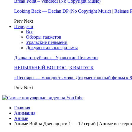
Break Point – Vendredi (No Copyright Music)
Looking Back — Declan DP (No Copyright Music) | Release 
Prev
Next
Передачи
Все
Обзоры гаджетов
Уральские пельмени
Документальные фильмы
Дырка от рублика – Уральские Пельмени
НЕПЫЛЬНЫЙ ВОПРОС | 3 ВЫПУСК
«Песняры — молодость моя». Документальный фильм к
Prev
Next
Главная
Анимация
Аниме
Аниме Война Двенадцати 1 — 12 серий | Аниме все сери