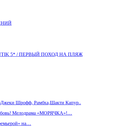
ДНИЙ
NTIK 5* / ПЕРВЫЙ ПОХОД НА ПЛЯЖ
)Джеки Шрофф, Рамбха,Шакти Капур..
любовь! Мелодрама «МОРЯЧКА»!…
ремьерой» на…