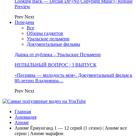
Looking Back — Declan DP (No Copyright Music) | Release
Preview
Prev
Next
Передачи
Все
Обзоры гаджетов
Уральские пельмени
Документальные фильмы
Дырка от рублика – Уральские Пельмени
НЕПЫЛЬНЫЙ ВОПРОС | 3 ВЫПУСК
«Песняры — молодость моя». Документальный фильм к
80-летию Владимира…
Prev
Next
Главная
Анимация
Аниме
Аниме Ёрмунганд 1 — 12 серий (1 сезон) | Аниме все
серии | Аниме марафон