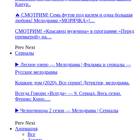
Капур..
🔥 СМОТРИМ! Семь футов под килем и одна большая
любовь! Мелодрама «МОРЯЧКА»!…
СМОТРИМ! «Красавец мужчина» в программе «Перед
премьерой» на…
Prev
Next
Сериалы
▶️ Лесное озеро — Мелодрама | Фильмы и сериалы —
Русские мелодрамы
Кошкин дом (2020). Все серии! Детектив, мелодрама.
Всегда Говори «Всегда» — 9. Сериал. Весь сезон.
Феникс Кино.…
▶️ Челночницы 2 сезон — Мелодрама | Сериалы
Prev
Next
Анимация
Все
Аниме