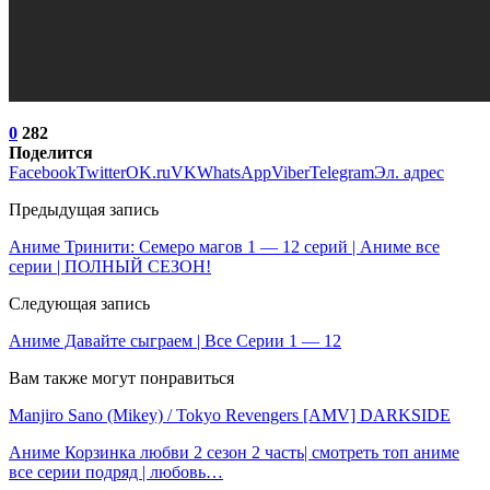
0
282
Поделится
Facebook
Twitter
OK.ru
VK
WhatsApp
Viber
Telegram
Эл. адрес
Предыдущая запись
Аниме Тринити: Семеро магов 1 — 12 серий | Аниме все
серии | ПОЛНЫЙ СЕЗОН!
Следующая запись
Аниме Давайте сыграем | Все Серии 1 — 12
Вам также могут понравиться
Manjiro Sano (Mikey) / Tokyo Revengers [AMV] DARKSIDE
Аниме Корзинка любви 2 сезон 2 часть| смотреть топ аниме
все серии подряд | любовь…