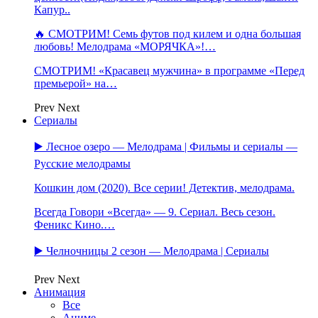
Капур..
🔥 СМОТРИМ! Семь футов под килем и одна большая
любовь! Мелодрама «МОРЯЧКА»!…
СМОТРИМ! «Красавец мужчина» в программе «Перед
премьерой» на…
Prev
Next
Сериалы
▶️ Лесное озеро — Мелодрама | Фильмы и сериалы —
Русские мелодрамы
Кошкин дом (2020). Все серии! Детектив, мелодрама.
Всегда Говори «Всегда» — 9. Сериал. Весь сезон.
Феникс Кино.…
▶️ Челночницы 2 сезон — Мелодрама | Сериалы
Prev
Next
Анимация
Все
Аниме