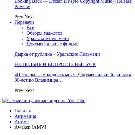
Looking Back — Declan DP (No Copyright Music) | Release
Preview
Prev
Next
Передачи
Все
Обзоры гаджетов
Уральские пельмени
Документальные фильмы
Дырка от рублика – Уральские Пельмени
НЕПЫЛЬНЫЙ ВОПРОС | 3 ВЫПУСК
«Песняры — молодость моя». Документальный фильм к
80-летию Владимира…
Prev
Next
Главная
Анимация
Аниме
Awaken [AMV]