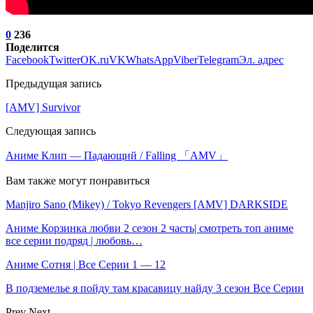
0
236
Поделится
Facebook
Twitter
OK.ru
VK
WhatsApp
Viber
Telegram
Эл. адрес
Предыдущая запись
[AMV] Survivor
Следующая запись
Аниме Клип — Падающий / Falling 「AMV」
Вам также могут понравиться
Manjiro Sano (Mikey) / Tokyo Revengers [AMV] DARKSIDE
Аниме Корзинка любви 2 сезон 2 часть| смотреть топ аниме
все серии подряд | любовь…
Аниме Сотня | Все Серии 1 — 12
В подземелье я пойду там красавицу найду 3 сезон Все Серии
Prev
Next