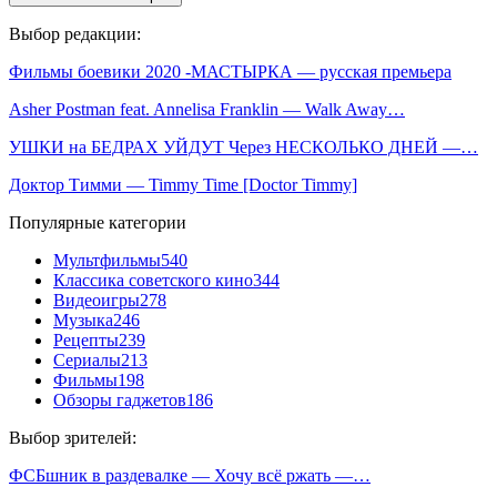
Выбор редакции:
Фильмы боевики 2020 -МАСТЫРКА — русская премьера
Asher Postman feat. Annelisa Franklin — Walk Away…
УШКИ на БЕДРАХ УЙДУТ Через НЕСКОЛЬКО ДНЕЙ —…
Доктор Тимми — Timmy Time [Doctor Timmy]
Популярные категории
Мультфильмы
540
Классика советского кино
344
Видеоигры
278
Музыка
246
Рецепты
239
Сериалы
213
Фильмы
198
Обзоры гаджетов
186
Выбор зрителей:
ФСБшник в раздевалке — Хочу всё ржать —…