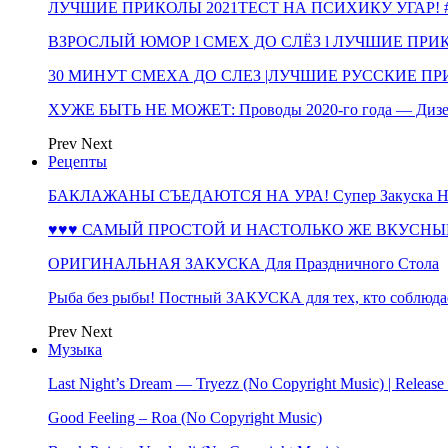
ЛУЧШИЕ ПРИКОЛЫ 2021ТЕСТ НА ПСИХИКУ УГАР! #
ВЗРОСЛЫЙ ЮМОР l СМЕХ ДО СЛЁЗ l ЛУЧШИЕ ПРИКОЛЫ
30 МИНУТ СМЕХА ДО СЛЕЗ |ЛУЧШИЕ РУССКИЕ ПРИ
ХУЖЕ БЫТЬ НЕ МОЖЕТ: Проводы 2020-го года — Дизе
Prev
Next
Рецепты
БАКЛАЖАНЫ СЪЕДАЮТСЯ НА УРА! Супер Закуска НА 
♥♥♥ САМЫЙ ПРОСТОЙ И НАСТОЛЬКО ЖЕ ВКУСНЫЙ
ОРИГИНАЛЬНАЯ ЗАКУСКА Для Праздничного Стола
Рыба без рыбы! Постный ЗАКУСКА для тех, кто соблюда
Prev
Next
Музыка
Last Night’s Dream — Tryezz (No Copyright Music) | Release
Good Feeling – Roa (No Copyright Music)