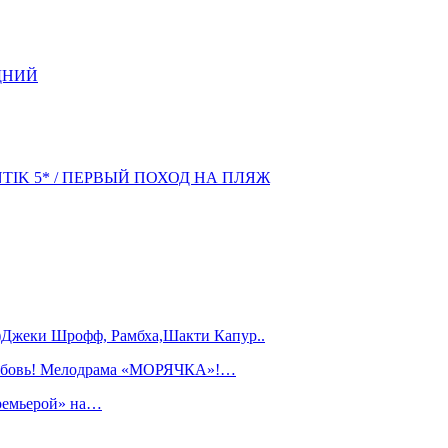
ДНИЙ
NTIK 5* / ПЕРВЫЙ ПОХОД НА ПЛЯЖ
)Джеки Шрофф, Рамбха,Шакти Капур..
любовь! Мелодрама «МОРЯЧКА»!…
ремьерой» на…