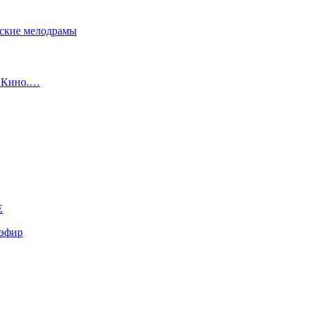
сские мелодрамы
с Кино.…
E
эфир