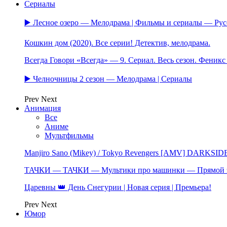
Сериалы
▶️ Лесное озеро — Мелодрама | Фильмы и сериалы — Ру
Кошкин дом (2020). Все серии! Детектив, мелодрама.
Всегда Говори «Всегда» — 9. Сериал. Весь сезон. Феник
▶️ Челночницы 2 сезон — Мелодрама | Сериалы
Prev
Next
Анимация
Все
Аниме
Мультфильмы
Manjiro Sano (Mikey) / Tokyo Revengers [AMV] DARKSID
ТАЧКИ — ТАЧКИ — Мультики про машинки — Прямой 
Царевны 👑 День Снегурии | Новая серия | Премьера!
Prev
Next
Юмор