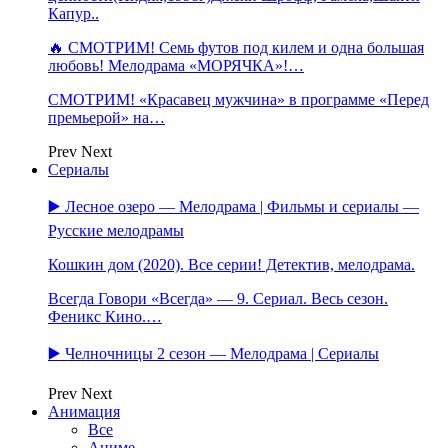
Капур..
🔥 СМОТРИМ! Семь футов под килем и одна большая
любовь! Мелодрама «МОРЯЧКА»!…
СМОТРИМ! «Красавец мужчина» в программе «Перед
премьерой» на…
Prev
Next
Сериалы
▶️ Лесное озеро — Мелодрама | Фильмы и сериалы —
Русские мелодрамы
Кошкин дом (2020). Все серии! Детектив, мелодрама.
Всегда Говори «Всегда» — 9. Сериал. Весь сезон.
Феникс Кино.…
▶️ Челночницы 2 сезон — Мелодрама | Сериалы
Prev
Next
Анимация
Все
Аниме