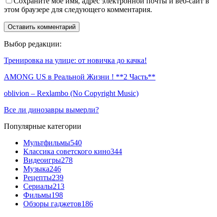
Сохраните мое имя, адрес электронной почты и веб-сайт в
этом браузере для следующего комментария.
Выбор редакции:
Тренировка на улице: от новичка до качка!
AMONG US в Реальной Жизни ! **2 Часть**
oblivion – Rexlambo (No Copyright Music)
Все ли динозавры вымерли?
Популярные категории
Мультфильмы
540
Классика советского кино
344
Видеоигры
278
Музыка
246
Рецепты
239
Сериалы
213
Фильмы
198
Обзоры гаджетов
186