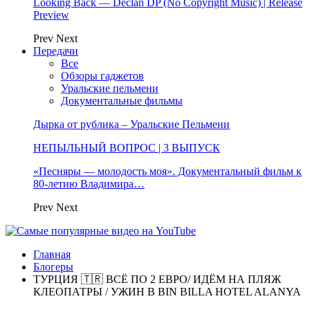
Looking Back — Declan DP (No Copyright Music) | Release
Preview
Prev
Next
Передачи
Все
Обзоры гаджетов
Уральские пельмени
Документальные фильмы
Дырка от рублика – Уральские Пельмени
НЕПЫЛЬНЫЙ ВОПРОС | 3 ВЫПУСК
«Песняры — молодость моя». Документальный фильм к
80-летию Владимира…
Prev
Next
Главная
Блогеры
ТУРЦИЯ 🇹🇷 ВСЁ ПО 2 ЕВРО/ ИДËМ НА ПЛЯЖ
КЛЕОПАТРЫ / УЖИН В BIN BILLA HOTEL ALANYA