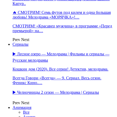
Капур..
🔥 СМОТРИМ! Семь футов под килем и одна большая
любовь! Мелодрама «МОРЯЧКА»!…
СМОТРИМ! «Красавец мужчина» в программе «Перед
премьерой» на…
Prev
Next
Сериалы
▶️ Лесное озеро — Мелодрама | Фильмы и сериалы —
Русские мелодрамы
Кошкин дом (2020). Все серии! Детектив, мелодрама.
Всегда Говори «Всегда» — 9. Сериал. Весь сезон.
Феникс Кино.…
▶️ Челночницы 2 сезон — Мелодрама | Сериалы
Prev
Next
Анимация
Все
Аниме