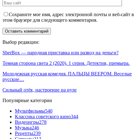
Сохраните мое имя, адрес электронной почты и веб-сайт в
этом браузере для следующего комментария.
Выбор редакции:
SberBox — народная приставка или развод на деньги?
Темная сторона света 2 (2020). 1 серия. Детектив, премьера.
Молодежная русская комедия. ПАЛЬЦЫ ВЕЕРОМ. Веселые
русские…
Сильный отёк, настроение на нуле
Популярные категории
Мультфильмы
540
Классика советского кино
344
Видеоигры
278
Музыка
246
Рецепты
239
Сериалы
213