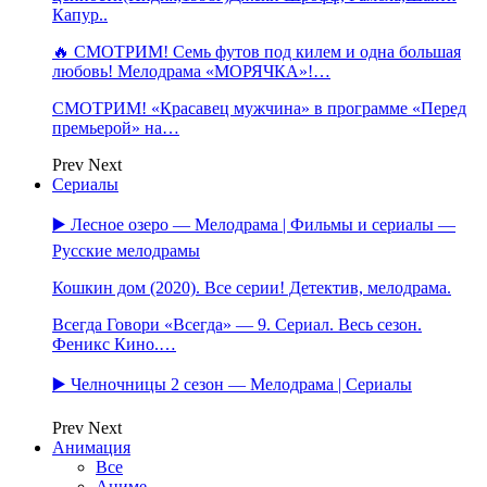
Капур..
🔥 СМОТРИМ! Семь футов под килем и одна большая
любовь! Мелодрама «МОРЯЧКА»!…
СМОТРИМ! «Красавец мужчина» в программе «Перед
премьерой» на…
Prev
Next
Сериалы
▶️ Лесное озеро — Мелодрама | Фильмы и сериалы —
Русские мелодрамы
Кошкин дом (2020). Все серии! Детектив, мелодрама.
Всегда Говори «Всегда» — 9. Сериал. Весь сезон.
Феникс Кино.…
▶️ Челночницы 2 сезон — Мелодрама | Сериалы
Prev
Next
Анимация
Все
Аниме