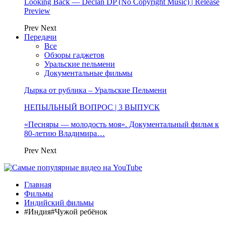
Looking Back — Declan DP (No Copyright Music) | Release
Preview
Prev
Next
Передачи
Все
Обзоры гаджетов
Уральские пельмени
Документальные фильмы
Дырка от рублика – Уральские Пельмени
НЕПЫЛЬНЫЙ ВОПРОС | 3 ВЫПУСК
«Песняры — молодость моя». Документальный фильм к
80-летию Владимира…
Prev
Next
Главная
Фильмы
Индийский фильмы
#Индия#Чужой ребёнок