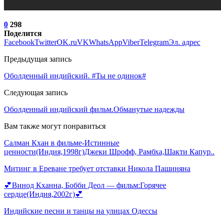
0
298
Поделится
Facebook
Twitter
OK.ru
VK
WhatsApp
Viber
Telegram
Эл. адрес
Предыдущая запись
Оболденный индийский. #Ты не одинок#
Следующая запись
Оболденный индийский фильм.Обманутые надежды
Вам также могут понравиться
Салман Кхан в фильме-Истинные
ценности(Индия,1998г)Джеки Шрофф, Рамбха,Шакти Капур..
Митинг в Ереване требует отставки Никола Пашиняна
💕Винод Кханна, Бобби Деол — фильм:Горячее
сердце(Индия,2002г)💕
Индийские песни и танцы на улицах Одессы