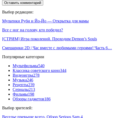
Выбор редакции:
Мультики Руби и Йо-Йо — Открытка для мамы
Все с ног на голову, кто победил?
[СТРИМ] Игра поколений. Проходим Demon’s Souls
Смешарики 2D | Час вместе с любимыми героями! Часть 6…
Популярные категории
Мультфильмы
540
Классика советского кино
344
Видеоигры
278
Музыка
246
Рецепты
239
Сериалы
213
Фильмы
198
Обзоры гаджетов
186
Выбор зрителей:
Веселье превыше всего. Обзор Serious Sam 4