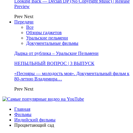
Looking Back — Declan DP (No Copyright Music) | Release
Preview
Prev
Next
Передачи
Все
Обзоры гаджетов
Уральские пельмени
Документальные фильмы
Дырка от рублика – Уральские Пельмени
НЕПЫЛЬНЫЙ ВОПРОС | 3 ВЫПУСК
«Песняры — молодость моя». Документальный фильм к
80-летию Владимира…
Prev
Next
Главная
Фильмы
Индийский фильмы
Процветающий сад