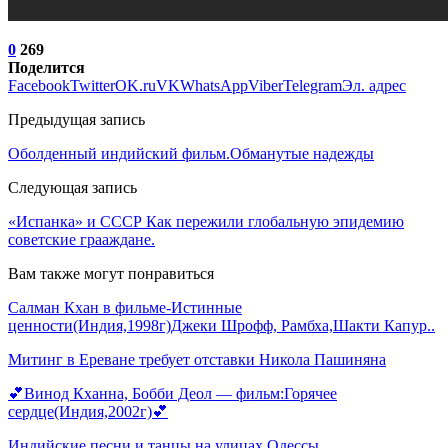
0
269
Поделится
Facebook
Twitter
OK.ru
VK
WhatsApp
Viber
Telegram
Эл. адрес
Предыдущая запись
Оболденный индийский фильм.Обманутые надежды
Следующая запись
«Испанка» и СССР Как пережили глобальную эпидемию
советские грааждане.
Вам также могут понравиться
Салман Кхан в фильме-Истинные
ценности(Индия,1998г)Джеки Шрофф, Рамбха,Шакти Капур..
Митинг в Ереване требует отставки Никола Пашиняна
💕Винод Кханна, Бобби Деол — фильм:Горячее
сердце(Индия,2002г)💕
Индийские песни и танцы на улицах Одессы