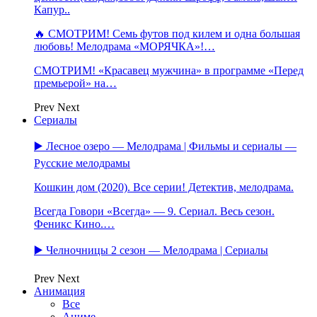
Капур..
🔥 СМОТРИМ! Семь футов под килем и одна большая
любовь! Мелодрама «МОРЯЧКА»!…
СМОТРИМ! «Красавец мужчина» в программе «Перед
премьерой» на…
Prev
Next
Сериалы
▶️ Лесное озеро — Мелодрама | Фильмы и сериалы —
Русские мелодрамы
Кошкин дом (2020). Все серии! Детектив, мелодрама.
Всегда Говори «Всегда» — 9. Сериал. Весь сезон.
Феникс Кино.…
▶️ Челночницы 2 сезон — Мелодрама | Сериалы
Prev
Next
Анимация
Все
Аниме