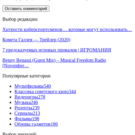
Выбор редакции:
Хитрости киберспортсменов… которые могут использовать…
Комета Галлея — Трейлер (2020)
7 предсказуемых игровых провалов | ИГРОМАНИЯ
Benny Benassi (Guest Mix) – Musical Freedom Radio
[November…
Популярные категории
Мультфильмы
540
Классика советского кино
344
Видеоигры
278
Музыка
246
Рецепты
239
Сериалы
213
Фильмы
198
Обзоры гаджетов
186
Выбор зрителей: