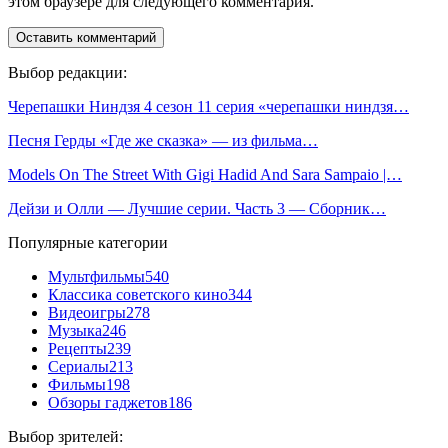
этом браузере для следующего комментария.
Выбор редакции:
Черепашки Ниндзя 4 сезон 11 серия «черепашки ниндзя…
Песня Герды «Где же сказка» — из фильма…
Models On The Street With Gigi Hadid And Sara Sampaio |…
Дейзи и Олли — Лучшие серии. Часть 3 — Сборник…
Популярные категории
Мультфильмы
540
Классика советского кино
344
Видеоигры
278
Музыка
246
Рецепты
239
Сериалы
213
Фильмы
198
Обзоры гаджетов
186
Выбор зрителей: