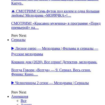
Капур..
🔥 СМОТРИМ! Семь футов под килем и одна большая
любовь! Мелодрама «МОРЯЧКА»!…
СМОТРИМ! «Красавец мужчина» в программе «Перед
премьерой» на…
Prev
Next
Сериалы
▶️ Лесное озеро — Мелодрама | Фильмы и сериалы —
Русские мелодрамы
Кошкин дом (2020). Все серии! Детектив, мелодрама.
Всегда Говори «Всегда» — 9. Сериал. Весь сезон.
Феникс Кино.…
▶️ Челночницы 2 сезон — Мелодрама | Сериалы
Prev
Next
Анимация
Все
Аниме