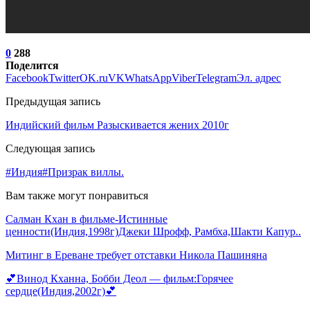
0
288
Поделится
Facebook
Twitter
OK.ru
VK
WhatsApp
Viber
Telegram
Эл. адрес
Предыдущая запись
Индийский фильм Разыскивается жених 2010г
Следующая запись
#Индия#Призрак виллы.
Вам также могут понравиться
Салман Кхан в фильме-Истинные
ценности(Индия,1998г)Джеки Шрофф, Рамбха,Шакти Капур..
Митинг в Ереване требует отставки Никола Пашиняна
💕Винод Кханна, Бобби Деол — фильм:Горячее
сердце(Индия,2002г)💕