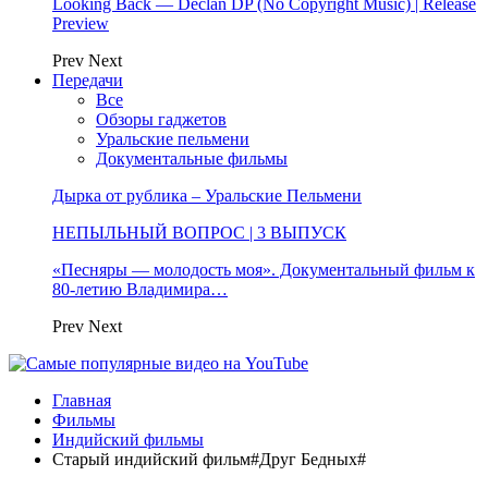
Looking Back — Declan DP (No Copyright Music) | Release
Preview
Prev
Next
Передачи
Все
Обзоры гаджетов
Уральские пельмени
Документальные фильмы
Дырка от рублика – Уральские Пельмени
НЕПЫЛЬНЫЙ ВОПРОС | 3 ВЫПУСК
«Песняры — молодость моя». Документальный фильм к
80-летию Владимира…
Prev
Next
Главная
Фильмы
Индийский фильмы
Старый индийский фильм#Друг Бедных#