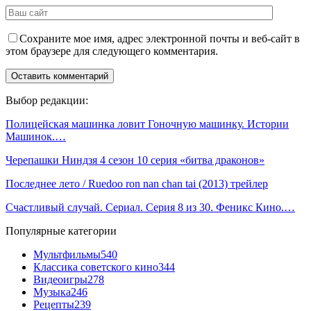
Сохраните мое имя, адрес электронной почты и веб-сайт в
этом браузере для следующего комментария.
Выбор редакции:
Полицейская машинка ловит Гоночную машинку. Истории
Машинок.…
Черепашки Ниндзя 4 сезон 10 серия «битва драконов»
Последнее лето / Ruedoo ron nan chan tai (2013) трейлер
Счастливый случай. Сериал. Серия 8 из 30. Феникс Кино.…
Популярные категории
Мультфильмы
540
Классика советского кино
344
Видеоигры
278
Музыка
246
Рецепты
239