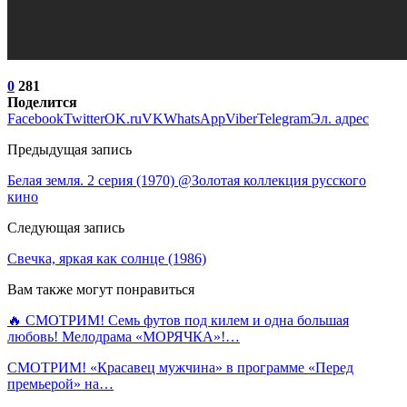
0
281
Поделится
Facebook
Twitter
OK.ru
VK
WhatsApp
Viber
Telegram
Эл. адрес
Предыдущая запись
Белая земля. 2 серия (1970) @Золотая коллекция русского
кино
Следующая запись
Свечка, яркая как солнце (1986)
Вам также могут понравиться
🔥 СМОТРИМ! Семь футов под килем и одна большая
любовь! Мелодрама «МОРЯЧКА»!…
СМОТРИМ! «Красавец мужчина» в программе «Перед
премьерой» на…