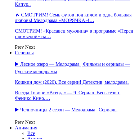
Капур..
🔥 СМОТРИМ! Семь футов под килем и одна большая
любовь! Мелодрама «МОРЯЧКА»!…
СМОТРИМ! «Красавец мужчина» в программе «Перед
премьерой» на…
Prev
Next
Сериалы
▶️ Лесное озеро — Мелодрама | Фильмы и сериалы —
Русские мелодрамы
Кошкин дом (2020). Все серии! Детектив, мелодрама.
Всегда Говори «Всегда» — 9. Сериал. Весь сезон.
Феникс Кино.…
▶️ Челночницы 2 сезон — Мелодрама | Сериалы
Prev
Next
Анимация
Все
Аниме