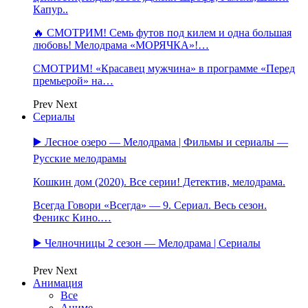
Капур..
🔥 СМОТРИМ! Семь футов под килем и одна большая
любовь! Мелодрама «МОРЯЧКА»!…
СМОТРИМ! «Красавец мужчина» в программе «Перед
премьерой» на…
Prev
Next
Сериалы
▶️ Лесное озеро — Мелодрама | Фильмы и сериалы —
Русские мелодрамы
Кошкин дом (2020). Все серии! Детектив, мелодрама.
Всегда Говори «Всегда» — 9. Сериал. Весь сезон.
Феникс Кино.…
▶️ Челночницы 2 сезон — Мелодрама | Сериалы
Prev
Next
Анимация
Все
Аниме