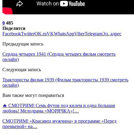
0
485
Поделится
Facebook
Twitter
OK.ru
VK
WhatsApp
Viber
Telegram
Эл. адрес
Предыдущая запись
Сердца четырех 1941 (Сердца четырех фильм смотреть
онлайн)
Следующая запись
Трактористы фильм 1939 (Фильм трактористы 1939 смотреть
онлайн)
Вам также могут понравиться
🔥 СМОТРИМ! Семь футов под килем и одна большая
любовь! Мелодрама «МОРЯЧКА»!…
СМОТРИМ! «Красавец мужчина» в программе «Перед
премьерой» на…