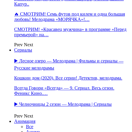
Капур..
🔥 СМОТРИМ! Семь футов под килем и одна большая
любовь! Мелодрама «МОРЯЧКА»!…
СМОТРИМ! «Красавец мужчина» в программе «Перед
премьерой» на…
Prev
Next
Сериалы
▶️ Лесное озеро — Мелодрама | Фильмы и сериалы —
Русские мелодрамы
Кошкин дом (2020). Все серии! Детектив, мелодрама.
Всегда Говори «Всегда» — 9. Сериал. Весь сезон.
Феникс Кино.…
▶️ Челночницы 2 сезон — Мелодрама | Сериалы
Prev
Next
Анимация
Все
Аниме