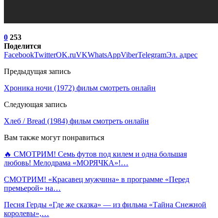
0
253
Поделится
Facebook
Twitter
OK.ru
VK
WhatsApp
Viber
Telegram
Эл. адрес
Предыдущая запись
Хроника ночи (1972) фильм смотреть онлайн
Следующая запись
Хлеб / Bread (1984) фильм смотреть онлайн
Вам также могут понравиться
🔥 СМОТРИМ! Семь футов под килем и одна большая
любовь! Мелодрама «МОРЯЧКА»!…
СМОТРИМ! «Красавец мужчина» в программе «Перед
премьерой» на…
Песня Герды «Где же сказка» — из фильма «Тайна Снежной
королевы»,…