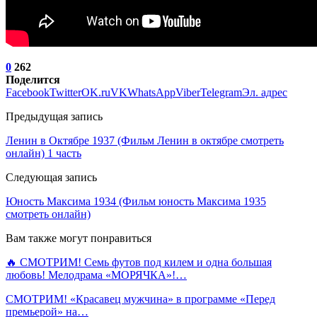
0
262
Поделится
Facebook
Twitter
OK.ru
VK
WhatsApp
Viber
Telegram
Эл. адрес
Предыдущая запись
Ленин в Октябре 1937 (Фильм Ленин в октябре смотреть
онлайн) 1 часть
Следующая запись
Юность Максима 1934 (Фильм юность Максима 1935
смотреть онлайн)
Вам также могут понравиться
🔥 СМОТРИМ! Семь футов под килем и одна большая
любовь! Мелодрама «МОРЯЧКА»!…
СМОТРИМ! «Красавец мужчина» в программе «Перед
премьерой» на…