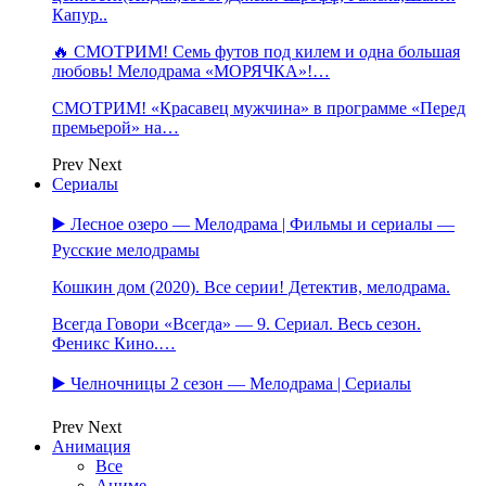
Капур..
🔥 СМОТРИМ! Семь футов под килем и одна большая
любовь! Мелодрама «МОРЯЧКА»!…
СМОТРИМ! «Красавец мужчина» в программе «Перед
премьерой» на…
Prev
Next
Сериалы
▶️ Лесное озеро — Мелодрама | Фильмы и сериалы —
Русские мелодрамы
Кошкин дом (2020). Все серии! Детектив, мелодрама.
Всегда Говори «Всегда» — 9. Сериал. Весь сезон.
Феникс Кино.…
▶️ Челночницы 2 сезон — Мелодрама | Сериалы
Prev
Next
Анимация
Все
Аниме