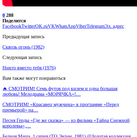
0
288
Поделится
Facebook
Twitter
OK.ru
VK
WhatsApp
Viber
Telegram
Эл. адрес
Предыдущая запись
Сквозь огонь (1982)
Следующая запись
Никто вместо тебя (1976)
Вам также могут понравиться
🔥 СМОТРИМ! Семь футов под килем и одна большая
любовь! Мелодрама «МОРЯЧКА»!…
СМОТРИМ! «Красавец мужчина» в программе «Перед
премьерой» на…
Песня Герды «Где же сказка» — из фильма «Тайна Снежной
королевы»,…
Бедная Маша. 1 серия (ТО Экран, 1981) @Золотая коллекция