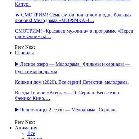
Капур..
🔥 СМОТРИМ! Семь футов под килем и одна большая
любовь! Мелодрама «МОРЯЧКА»!…
СМОТРИМ! «Красавец мужчина» в программе «Перед
премьерой» на…
Prev
Next
Сериалы
▶️ Лесное озеро — Мелодрама | Фильмы и сериалы —
Русские мелодрамы
Кошкин дом (2020). Все серии! Детектив, мелодрама.
Всегда Говори «Всегда» — 9. Сериал. Весь сезон.
Феникс Кино.…
▶️ Челночницы 2 сезон — Мелодрама | Сериалы
Prev
Next
Анимация
Все
Аниме