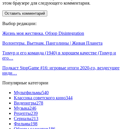
этом браузере для следующего комментария.
Выбор редакции:
Жизнь моя жестянка. Обзор Disintegration
Волонтеры. Вьетнам. Панголины | Живая Планета
Тимур и его команда (1940) в хорошем качестве (Тимур и
его…
Подкаст StopGame #16: игровые итоги 2020-го, вездесущее
инди…
Популярные категории
Мультфильмы
540
Классика советского кино
344
Видеоигры
278
Музыка
246
Рецепты
239
Сериалы
213
Фильмы
198
Обзоры гаджетов
186