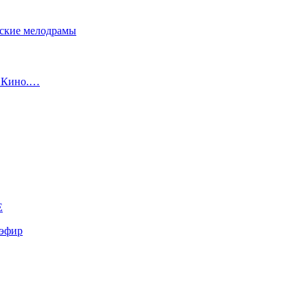
сские мелодрамы
с Кино.…
E
эфир