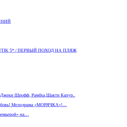
ДНИЙ
NTIK 5* / ПЕРВЫЙ ПОХОД НА ПЛЯЖ
)Джеки Шрофф, Рамбха,Шакти Капур..
любовь! Мелодрама «МОРЯЧКА»!…
ремьерой» на…