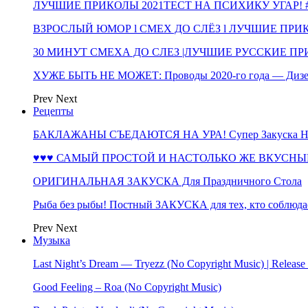
ЛУЧШИЕ ПРИКОЛЫ 2021ТЕСТ НА ПСИХИКУ УГАР! #
ВЗРОСЛЫЙ ЮМОР l СМЕХ ДО СЛЁЗ l ЛУЧШИЕ ПРИКОЛЫ
30 МИНУТ СМЕХА ДО СЛЕЗ |ЛУЧШИЕ РУССКИЕ ПРИ
ХУЖЕ БЫТЬ НЕ МОЖЕТ: Проводы 2020-го года — Дизе
Prev
Next
Рецепты
БАКЛАЖАНЫ СЪЕДАЮТСЯ НА УРА! Супер Закуска НА 
♥♥♥ САМЫЙ ПРОСТОЙ И НАСТОЛЬКО ЖЕ ВКУСНЫЙ
ОРИГИНАЛЬНАЯ ЗАКУСКА Для Праздничного Стола
Рыба без рыбы! Постный ЗАКУСКА для тех, кто соблюда
Prev
Next
Музыка
Last Night’s Dream — Tryezz (No Copyright Music) | Release
Good Feeling – Roa (No Copyright Music)