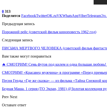
0
313
Поделится
Facebook
Twitter
OK.ru
VK
WhatsApp
Viber
Telegram
Эл.
Предыдущая запись
Порожний рейс (советский фильм киноповесть 1962 год)
Следующая запись
ПИСЬМА МЕРТВОГО ЧЕЛОВЕКА (советский фильм фантастик
Вам также могут понравиться
🔥 СМОТРИМ! Семь футов под килем и одна большая любов
СМОТРИМ! «Красавец мужчина» в программе «Перед премье
Песня Герды «Где же сказка» — из фильма «Тайна Снежной к
Бедная Маша. 1 серия (ТО Экран, 1981) @Золотая коллекция ру
Prev
Next
Оставьте ответ