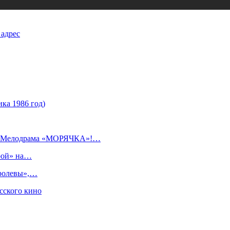
 адрес
а 1986 год)
ь! Мелодрама «МОРЯЧКА»!…
рой» на…
оролевы»,…
сского кино