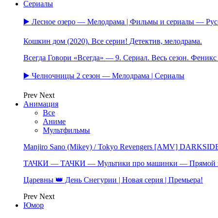
Сериалы
▶️ Лесное озеро — Мелодрама | Фильмы и сериалы — Ру
Кошкин дом (2020). Все серии! Детектив, мелодрама.
Всегда Говори «Всегда» — 9. Сериал. Весь сезон. Феник
▶️ Челночницы 2 сезон — Мелодрама | Сериалы
Prev
Next
Анимация
Все
Аниме
Мультфильмы
Manjiro Sano (Mikey) / Tokyo Revengers [AMV] DARKSID
ТАЧКИ — ТАЧКИ — Мультики про машинки — Прямой 
Царевны 👑 День Снегурии | Новая серия | Премьера!
Prev
Next
Юмор