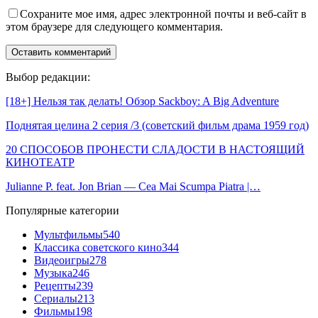
Сохраните мое имя, адрес электронной почты и веб-сайт в
этом браузере для следующего комментария.
Выбор редакции:
[18+] Нельзя так делать! Обзор Sackboy: A Big Adventure
Поднятая целина 2 серия /3 (советский фильм драма 1959 год)
20 СПОСОБОВ ПРОНЕСТИ СЛАДОСТИ В НАСТОЯЩИЙ
КИНОТЕАТР
Julianne P. feat. Jon Brian — Cea Mai Scumpa Piatra |…
Популярные категории
Мультфильмы
540
Классика советского кино
344
Видеоигры
278
Музыка
246
Рецепты
239
Сериалы
213
Фильмы
198