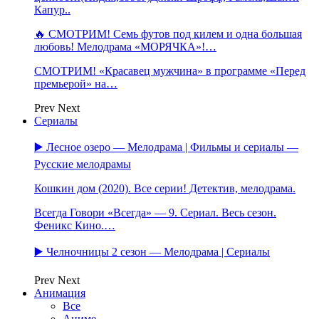
Капур..
🔥 СМОТРИМ! Семь футов под килем и одна большая
любовь! Мелодрама «МОРЯЧКА»!…
СМОТРИМ! «Красавец мужчина» в программе «Перед
премьерой» на…
Prev
Next
Сериалы
▶️ Лесное озеро — Мелодрама | Фильмы и сериалы —
Русские мелодрамы
Кошкин дом (2020). Все серии! Детектив, мелодрама.
Всегда Говори «Всегда» — 9. Сериал. Весь сезон.
Феникс Кино.…
▶️ Челночницы 2 сезон — Мелодрама | Сериалы
Prev
Next
Анимация
Все
Аниме