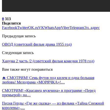
0
313
Поделится
Facebook
Twitter
OK.ru
VK
WhatsApp
Viber
Telegram
Эл. адрес
Предыдущая запись
ОВОД (советский фильм драма 1955 год)
Следующая запись
Ханума 2 часть /2 (советский фильм комедия 1978 год)
Вам также могут понравиться
🔥 СМОТРИМ! Семь футов под килем и одна большая
любовь! Мелодрама «МОРЯЧКА»!…
СМОТРИМ! «Красавец мужчина» в программе «Перед
премьерой» на…
Песня Герды «Где же сказка» — из фильма «Тайна Снежной
королевы»,…