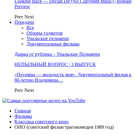
Looking Back — Declan DP (No Copyright Music) | Release
Preview
Prev
Next
Передачи
Все
Обзоры гаджетов
Уральские пельмени
Документальные фильмы
Дырка от рублика – Уральские Пельмени
НЕПЫЛЬНЫЙ ВОПРОС | 3 ВЫПУСК
«Песняры — молодость моя». Документальный фильм к
80-летию Владимира…
Prev
Next
Главная
Фильмы
Классика советского кино
ОНО (советский фильм трагикомедия 1989 год)