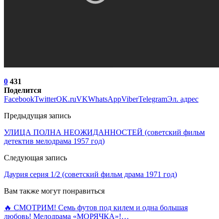
0
431
Поделится
Facebook
Twitter
OK.ru
VK
WhatsApp
Viber
Telegram
Эл. адрес
Предыдущая запись
УЛИЦА ПОЛНА НЕОЖИДАННОСТЕЙ (советский фильм
детектив мелодрама 1957 год)
Следующая запись
Даурия серия 1/2 (советский фильм драма 1971 год)
Вам также могут понравиться
🔥 СМОТРИМ! Семь футов под килем и одна большая
любовь! Мелодрама «МОРЯЧКА»!…