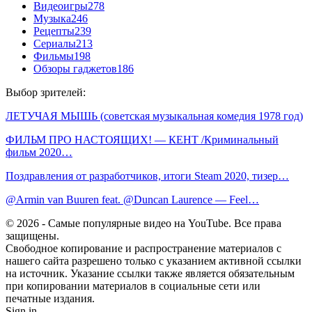
Видеоигры
278
Музыка
246
Рецепты
239
Сериалы
213
Фильмы
198
Обзоры гаджетов
186
Выбор зрителей:
ЛЕТУЧАЯ МЫШЬ (советская музыкальная комедия 1978 год)
ФИЛЬМ ПРО НАСТОЯЩИХ! — КЕНТ /Криминальный
фильм 2020…
Поздравления от разработчиков, итоги Steam 2020, тизер…
@Armin van Buuren feat. @Duncan Laurence — Feel…
© 2026 - Самые популярные видео на YouTube. Все права
защищены.
Свободное копирование и распространение материалов с
нашего сайта разрешено только с указанием активной ссылки
на источник. Указание ссылки также является обязательным
при копировании материалов в социальные сети или
печатные издания.
Sign in