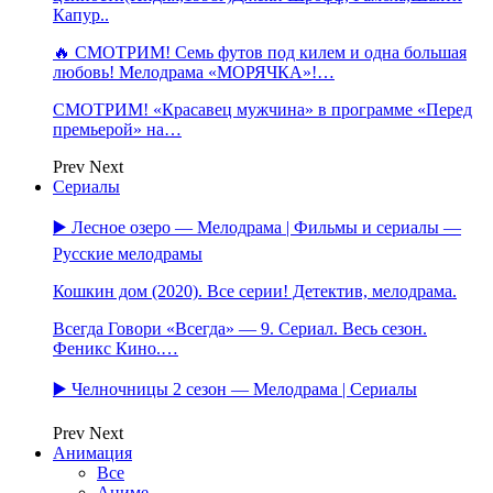
Капур..
🔥 СМОТРИМ! Семь футов под килем и одна большая
любовь! Мелодрама «МОРЯЧКА»!…
СМОТРИМ! «Красавец мужчина» в программе «Перед
премьерой» на…
Prev
Next
Сериалы
▶️ Лесное озеро — Мелодрама | Фильмы и сериалы —
Русские мелодрамы
Кошкин дом (2020). Все серии! Детектив, мелодрама.
Всегда Говори «Всегда» — 9. Сериал. Весь сезон.
Феникс Кино.…
▶️ Челночницы 2 сезон — Мелодрама | Сериалы
Prev
Next
Анимация
Все
Аниме