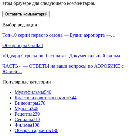
этом браузере для следующего комментария.
Выбор редакции:
Топ-10 серий первого сезона — Будни аэропорта —…
Обзор игры Godfall
«Эдуард Стрельцов. Расплата». Документальный фильм
ЧАСТЬ 4 — ОТВЕТЫ на ваши вопросы по АЭРОБИКЕ с
Юлией…
Популярные категории
Мультфильмы
540
Классика советского кино
344
Видеоигры
278
Музыка
246
Рецепты
239
Сериалы
213
Фильмы
198
Обзоры гаджетов
186