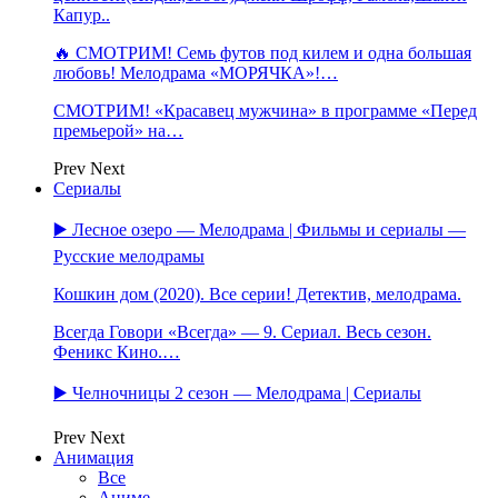
Капур..
🔥 СМОТРИМ! Семь футов под килем и одна большая
любовь! Мелодрама «МОРЯЧКА»!…
СМОТРИМ! «Красавец мужчина» в программе «Перед
премьерой» на…
Prev
Next
Сериалы
▶️ Лесное озеро — Мелодрама | Фильмы и сериалы —
Русские мелодрамы
Кошкин дом (2020). Все серии! Детектив, мелодрама.
Всегда Говори «Всегда» — 9. Сериал. Весь сезон.
Феникс Кино.…
▶️ Челночницы 2 сезон — Мелодрама | Сериалы
Prev
Next
Анимация
Все
Аниме