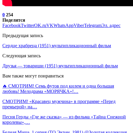
0
254
Поделится
Facebook
Twitter
OK.ru
VK
WhatsApp
Viber
Telegram
Эл. адрес
Предыдущая запись
Сердце храбреца (1951) мультипликационный фильм
Следующая запись
Друзья — товарищи (1951) мультипликационный фильм
Вам также могут понравиться
🔥 СМОТРИМ! Семь футов под килем и одна большая
любовь! Мелодрама «МОРЯЧКА»!…
СМОТРИМ! «Красавец мужчина» в программе «Перед
премьерой» на…
Песня Герды «Где же сказка» — из фильма «Тайна Снежной
королевы»,…
Бедная Маша. 1 серия (ТО Экран, 1981) @Золотая коллекция