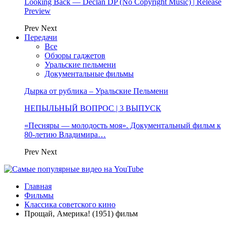
Looking Back — Declan DP (No Copyright Music) | Release
Preview
Prev
Next
Передачи
Все
Обзоры гаджетов
Уральские пельмени
Документальные фильмы
Дырка от рублика – Уральские Пельмени
НЕПЫЛЬНЫЙ ВОПРОС | 3 ВЫПУСК
«Песняры — молодость моя». Документальный фильм к
80-летию Владимира…
Prev
Next
Главная
Фильмы
Классика советского кино
Прощай, Америка! (1951) фильм