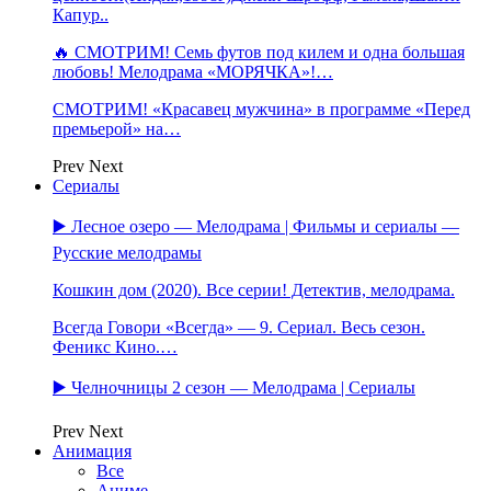
Капур..
🔥 СМОТРИМ! Семь футов под килем и одна большая
любовь! Мелодрама «МОРЯЧКА»!…
СМОТРИМ! «Красавец мужчина» в программе «Перед
премьерой» на…
Prev
Next
Сериалы
▶️ Лесное озеро — Мелодрама | Фильмы и сериалы —
Русские мелодрамы
Кошкин дом (2020). Все серии! Детектив, мелодрама.
Всегда Говори «Всегда» — 9. Сериал. Весь сезон.
Феникс Кино.…
▶️ Челночницы 2 сезон — Мелодрама | Сериалы
Prev
Next
Анимация
Все
Аниме