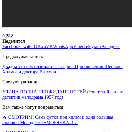
0
282
Поделится
Facebook
Twitter
OK.ru
VK
WhatsApp
Viber
Telegram
Эл. адрес
Предыдущая запись
Двадцатый век начинается 1 серия. Приключения Шерлока
Холмса и доктора Ватсона
Следующая запись
УЛИЦА ПОЛНА НЕОЖИДАННОСТЕЙ (советский фильм
детектив мелодрама 1957 год)
Вам также могут понравиться
🔥 СМОТРИМ! Семь футов под килем и одна большая
любовь! Мелодрама «МОРЯЧКА»!…