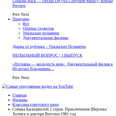
Looking Back — Declan DP (No Copyright Music) | Release
Preview
Prev
Next
Передачи
Все
Обзоры гаджетов
Уральские пельмени
Документальные фильмы
Дырка от рублика – Уральские Пельмени
НЕПЫЛЬНЫЙ ВОПРОС | 3 ВЫПУСК
«Песняры — молодость моя». Документальный фильм к
80-летию Владимира…
Prev
Next
Главная
Фильмы
Классика советского кино
Собака Баскервилей 2 серия. Приключения Шерлока
Холмса и доктора Ватсона 1981 год