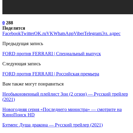
0
288
Поделится
Facebook
Twitter
OK.ru
VK
WhatsApp
Viber
Telegram
Эл. адрес
Предыдущая запись
FORD против FERRARI | Специальный выпуск
Следующая запись
FORD против FERRARI | Российская премьера
Вам также могут понравиться
Необыкновенный плейлист Зои (2 сезон) — Русский трейлер
(2021)
Новогодняя серия «Последнего министра» — смотрите на
КиноПоиск HD
Бэтмен: Душа дракона — Русский трейлер (2021)