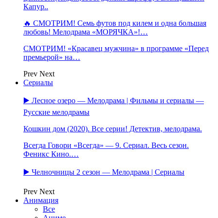
Капур..
🔥 СМОТРИМ! Семь футов под килем и одна большая
любовь! Мелодрама «МОРЯЧКА»!…
СМОТРИМ! «Красавец мужчина» в программе «Перед
премьерой» на…
Prev
Next
Сериалы
▶️ Лесное озеро — Мелодрама | Фильмы и сериалы —
Русские мелодрамы
Кошкин дом (2020). Все серии! Детектив, мелодрама.
Всегда Говори «Всегда» — 9. Сериал. Весь сезон.
Феникс Кино.…
▶️ Челночницы 2 сезон — Мелодрама | Сериалы
Prev
Next
Анимация
Все
Аниме