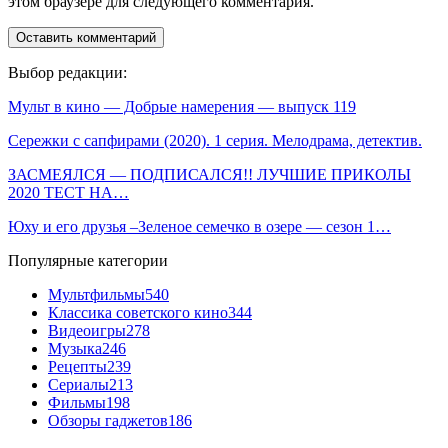
этом браузере для следующего комментария.
Выбор редакции:
Мульт в кино — Добрые намерения — выпуск 119
Сережки с сапфирами (2020). 1 серия. Мелодрама, детектив.
ЗАСМЕЯЛСЯ — ПОДПИСАЛСЯ!! ЛУЧШИЕ ПРИКОЛЫ
2020 ТЕСТ НА…
Юху и его друзья –Зеленое семечко в озере — сезон 1…
Популярные категории
Мультфильмы
540
Классика советского кино
344
Видеоигры
278
Музыка
246
Рецепты
239
Сериалы
213
Фильмы
198
Обзоры гаджетов
186