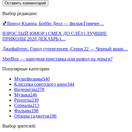
Выбор редакции:
💕Винод Кханна, Бобби Деол — фильм:Горячее…
ВЗРОСЛЫЙ ЮМОР l СМЕХ ДО СЛЁЗ l ЛУЧШИЕ
ПРИКОЛЫ 2020 ДЕКАБРЬ l…
Джифайтерс. Город супергероев -Серия 22 — Черный ящик…
SberBox — народная приставка или развод на деньги?
Популярные категории
Мультфильмы
540
Классика советского кино
344
Видеоигры
278
Музыка
246
Рецепты
239
Сериалы
213
Фильмы
198
Обзоры гаджетов
186
Выбор зрителей: