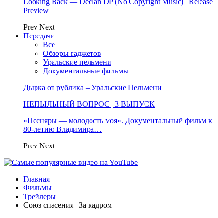
Looking Back — Declan DP (No Copyright Music) | Release
Preview
Prev
Next
Передачи
Все
Обзоры гаджетов
Уральские пельмени
Документальные фильмы
Дырка от рублика – Уральские Пельмени
НЕПЫЛЬНЫЙ ВОПРОС | 3 ВЫПУСК
«Песняры — молодость моя». Документальный фильм к
80-летию Владимира…
Prev
Next
Главная
Фильмы
Трейлеры
Союз спасения | За кадром