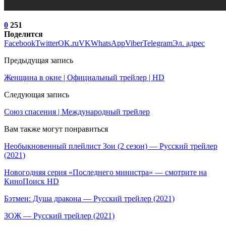
0
251
Поделится
Facebook
Twitter
OK.ru
VK
WhatsApp
Viber
Telegram
Эл. адрес
Предыдущая запись
Женщина в окне | Официальный трейлер | HD
Следующая запись
Союз спасения | Международный трейлер
Вам также могут понравиться
Необыкновенный плейлист Зои (2 сезон) — Русский трейлер
(2021)
Новогодняя серия «Последнего министра» — смотрите на
КиноПоиск HD
Бэтмен: Душа дракона — Русский трейлер (2021)
ЗОЖ — Русский трейлер (2021)