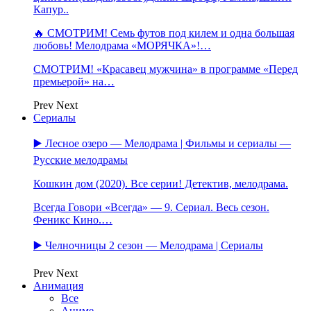
Капур..
🔥 СМОТРИМ! Семь футов под килем и одна большая
любовь! Мелодрама «МОРЯЧКА»!…
СМОТРИМ! «Красавец мужчина» в программе «Перед
премьерой» на…
Prev
Next
Сериалы
▶️ Лесное озеро — Мелодрама | Фильмы и сериалы —
Русские мелодрамы
Кошкин дом (2020). Все серии! Детектив, мелодрама.
Всегда Говори «Всегда» — 9. Сериал. Весь сезон.
Феникс Кино.…
▶️ Челночницы 2 сезон — Мелодрама | Сериалы
Prev
Next
Анимация
Все
Аниме