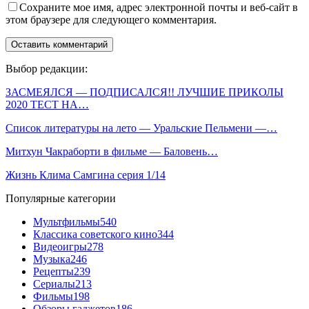
Сохраните мое имя, адрес электронной почты и веб-сайт в
этом браузере для следующего комментария.
Выбор редакции:
ЗАСМЕЯЛСЯ — ПОДПИСАЛСЯ!! ЛУЧШИЕ ПРИКОЛЫ
2020 ТЕСТ НА…
Список литературы на лето — Уральские Пельмени —…
Митхун Чакраборти в фильме — Баловень…
Жизнь Клима Самгина серия 1/14
Популярные категории
Мультфильмы
540
Классика советского кино
344
Видеоигры
278
Музыка
246
Рецепты
239
Сериалы
213
Фильмы
198
Обзоры гаджетов
186