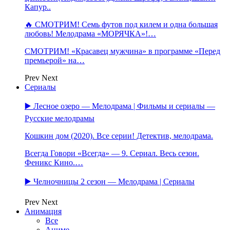
Капур..
🔥 СМОТРИМ! Семь футов под килем и одна большая
любовь! Мелодрама «МОРЯЧКА»!…
СМОТРИМ! «Красавец мужчина» в программе «Перед
премьерой» на…
Prev
Next
Сериалы
▶️ Лесное озеро — Мелодрама | Фильмы и сериалы —
Русские мелодрамы
Кошкин дом (2020). Все серии! Детектив, мелодрама.
Всегда Говори «Всегда» — 9. Сериал. Весь сезон.
Феникс Кино.…
▶️ Челночницы 2 сезон — Мелодрама | Сериалы
Prev
Next
Анимация
Все
Аниме