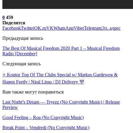
0
459
Поделится
Facebook
Twitter
OK.ru
VK
WhatsApp
Viber
Telegram
Эл. адрес
Предыдущая запись
The Best Of Musical Freedom 2020 Part 1 – Musical Freedom
Radio [December]
Следующая запись
⭐️ Kontor Top Of The Clubs Special w/ Markus Gardeweg &
Hagen Feetly | Niral Lissu / DJ Delivery 💜
Вам также могут понравиться
Last Night’s Dream — Tryezz (No Copyright Music) | Release
Preview
Good Feeling – Roa (No Copyright Music)
Break Point – Vendredi (No Copyright Music)