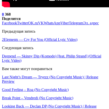
0
368
Поделится
Facebook
Twitter
OK.ru
VK
WhatsApp
Viber
Telegram
Эл. адрес
Предыдущая запись
2Elements — Cry For You (Official Lyric Video)
Следующая запись
Deepend — Skinny Dip (Komodo) [feat. Philip Strand] (Official
Lyric Video)
Вам также могут понравиться
Last Night’s Dream — Tryezz (No Copyright Music) | Release
Preview
Good Feeling – Roa (No Copyright Music)
Break Point – Vendredi (No Copyright Music)
Looking Back — Declan DP (No Copyright Music) | Release