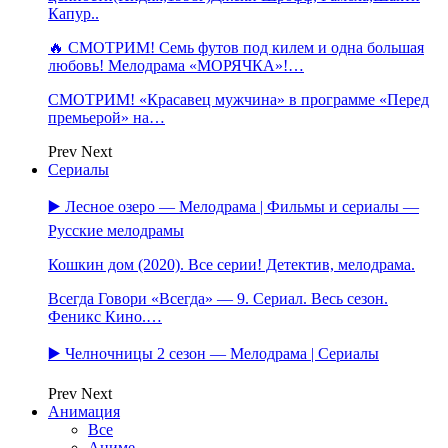
Капур..
🔥 СМОТРИМ! Семь футов под килем и одна большая
любовь! Мелодрама «МОРЯЧКА»!…
СМОТРИМ! «Красавец мужчина» в программе «Перед
премьерой» на…
Prev
Next
Сериалы
▶️ Лесное озеро — Мелодрама | Фильмы и сериалы —
Русские мелодрамы
Кошкин дом (2020). Все серии! Детектив, мелодрама.
Всегда Говори «Всегда» — 9. Сериал. Весь сезон.
Феникс Кино.…
▶️ Челночницы 2 сезон — Мелодрама | Сериалы
Prev
Next
Анимация
Все
Аниме