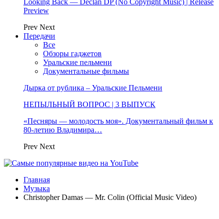
Looking Back — Declan DP (No Copyright Music) | Release
Preview
Prev
Next
Передачи
Все
Обзоры гаджетов
Уральские пельмени
Документальные фильмы
Дырка от рублика – Уральские Пельмени
НЕПЫЛЬНЫЙ ВОПРОС | 3 ВЫПУСК
«Песняры — молодость моя». Документальный фильм к
80-летию Владимира…
Prev
Next
Главная
Музыка
Christopher Damas — Mr. Colin (Official Music Video)