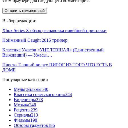
этом браузере для следующего комментария.
Выбор редакции:
Xbox Series X обзор распаковка новейшей приставки
Пойманный Caught 2015 трейлер
Классика Ужасов «УЦЕЛЕВШАЯ» (Единственный
Выживший) — Ужасы,…
Просто Тающий во рту ПИРОГ ИЗ ТОГО ЧТО ЕСТЬ В
ДОМЕ
Популярные категории
Мультфильмы
540
Классика советского кино
344
Видеоигры
278
Музыка
246
Рецепты
239
Сериалы
213
Фильмы
198
Обзоры гаджетов
186