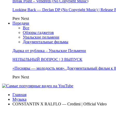
Break Point – Vendredi (No Copyright Music)
Looking Back — Declan DP (No Copyright Music) | Release 
Prev
Next
Передачи
Все
Обзоры гаджетов
Уральские пельмени
Документальные фильмы
Дырка от рублика – Уральские Пельмени
НЕПЫЛЬНЫЙ ВОПРОС | 3 ВЫПУСК
«Песняры — молодость моя». Документальный фильм к
Prev
Next
Главная
Музыка
CONSTANTIN X RALFLO — Credimi | Official Video