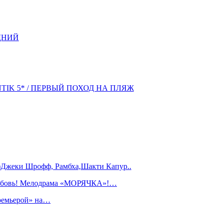
ДНИЙ
NTIK 5* / ПЕРВЫЙ ПОХОД НА ПЛЯЖ
)Джеки Шрофф, Рамбха,Шакти Капур..
любовь! Мелодрама «МОРЯЧКА»!…
ремьерой» на…