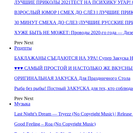
ЛУЧШИЕ ПРИКОЛЫ 2021ТЕСТ НА ПСИХИКУ УГАР! #
ВЗРОСЛЫЙ ЮМОР l СМЕХ ДО СЛЁЗ l ЛУЧШИЕ ПРИКОЛЫ
30 МИНУТ СМЕХА ДО СЛЕЗ |ЛУЧШИЕ РУССКИЕ ПРИ
ХУЖЕ БЫТЬ НЕ МОЖЕТ: Проводы 2020-го года — Дизе
Prev
Next
Рецепты
БАКЛАЖАНЫ СЪЕДАЮТСЯ НА УРА! Супер Закуска НА 
♥♥♥ САМЫЙ ПРОСТОЙ И НАСТОЛЬКО ЖЕ ВКУСНЫЙ
ОРИГИНАЛЬНАЯ ЗАКУСКА Для Праздничного Стола
Рыба без рыбы! Постный ЗАКУСКА для тех, кто соблюда
Prev
Next
Музыка
Last Night’s Dream — Tryezz (No Copyright Music) | Release
Good Feeling – Roa (No Copyright Music)