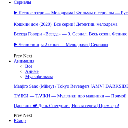
Сериалы
▶️ Лесное озеро — Мелодрама | Фильмы и сериалы — Ру
Кошкин дом (2020). Все серии! Детектив, мелодрама.
Всегда Говори «Всегда» — 9. Сериал. Весь сезон. Феник
▶️ Челночницы 2 сезон — Мелодрама | Сериалы
Prev
Next
Анимация
Все
Аниме
Мультфильмы
Manjiro Sano (Mikey) / Tokyo Revengers [AMV] DARKSID
ТАЧКИ — ТАЧКИ — Мультики про машинки — Прямой 
Царевны 👑 День Снегурии | Новая серия | Премьера!
Prev
Next
Юмор