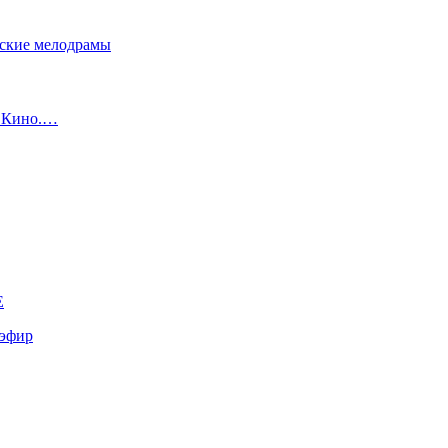
сские мелодрамы
с Кино.…
E
эфир