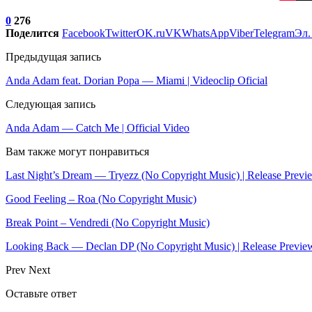
0
276
Поделится
Facebook
Twitter
OK.ru
VK
WhatsApp
Viber
Telegram
Эл.
Предыдущая запись
Anda Adam feat. Dorian Popa — Miami | Videoclip Oficial
Следующая запись
Anda Adam — Catch Me | Official Video
Вам также могут понравиться
Last Night’s Dream — Tryezz (No Copyright Music) | Release Previ
Good Feeling – Roa (No Copyright Music)
Break Point – Vendredi (No Copyright Music)
Looking Back — Declan DP (No Copyright Music) | Release Previe
Prev
Next
Оставьте ответ