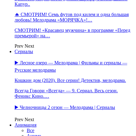
Капур..
🔥 СМОТРИМ! Семь футов под килем и одна большая
любовь! Мелодрама «МОРЯЧКА»!…
СМОТРИМ! «Красавец мужчина» в программе «Перед
премьерой» на…
Prev
Next
Сериалы
▶️ Лесное озеро — Мелодрама | Фильмы и сериалы —
Русские мелодрамы
Кошкин дом (2020). Все серии! Детектив, мелодрама.
Всегда Говори «Всегда» — 9. Сериал. Весь сезон.
Феникс Кино.…
▶️ Челночницы 2 сезон — Мелодрама | Сериалы
Prev
Next
Анимация
Все
Аниме