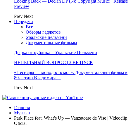
Looking Back — Declan DP (No Copyright Music) | Release
Preview
Prev
Next
Передачи
Все
Обзоры гаджетов
Уральские пельмени
Документальные фильмы
Дырка от рублика – Уральские Пельмени
НЕПЫЛЬНЫЙ ВОПРОС | 3 ВЫПУСК
«Песняры — молодость моя». Документальный фильм к
80-летию Владимира…
Prev
Next
Главная
Музыка
Park Place feat. What’s Up — Vanzatoare de Vise | Videoclip
Oficial