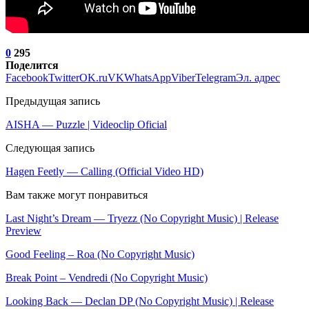
0
295
Поделится
Facebook
Twitter
OK.ru
VK
WhatsApp
Viber
Telegram
Эл. адрес
Предыдущая запись
AISHA — Puzzle | Videoclip Oficial
Следующая запись
Hagen Feetly — Calling (Official Video HD)
Вам также могут понравиться
Last Night’s Dream — Tryezz (No Copyright Music) | Release
Preview
Good Feeling – Roa (No Copyright Music)
Break Point – Vendredi (No Copyright Music)
Looking Back — Declan DP (No Copyright Music) | Release