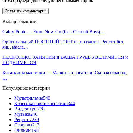
этом браузере для следующего комментария.
Выбор редакции:
Gabry Ponte — From Now On (feat. Charlott Boss)…
Оригинальный ПОСТНЫЙ ТОРТ на праздник. Рецепт без
яиц, масла…
НЕСКОЛЬКО ЗАНЯТИЙ и ВАША ГРУДЬ УВЕЛИЧИТСЯ и
ПОДНИМЕТСЯ
Котяткины машинки — Машины-спасатели: Скорая помощь,
…
Популярные категории
Мультфильмы
540
Классика советского кино
344
Видеоигры
278
Музыка
246
Рецепты
239
Сериалы
213
Фильмы
198