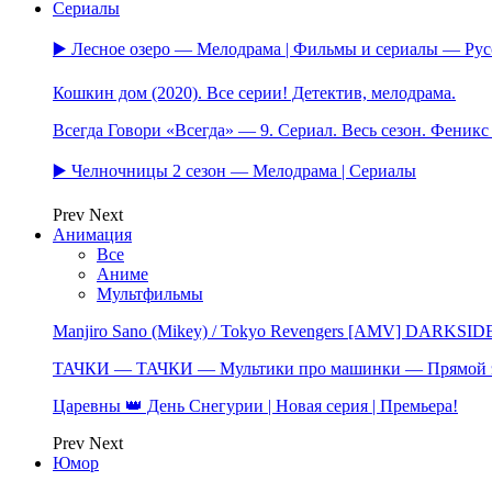
Сериалы
▶️ Лесное озеро — Мелодрама | Фильмы и сериалы — Ру
Кошкин дом (2020). Все серии! Детектив, мелодрама.
Всегда Говори «Всегда» — 9. Сериал. Весь сезон. Феник
▶️ Челночницы 2 сезон — Мелодрама | Сериалы
Prev
Next
Анимация
Все
Аниме
Мультфильмы
Manjiro Sano (Mikey) / Tokyo Revengers [AMV] DARKSID
ТАЧКИ — ТАЧКИ — Мультики про машинки — Прямой 
Царевны 👑 День Снегурии | Новая серия | Премьера!
Prev
Next
Юмор