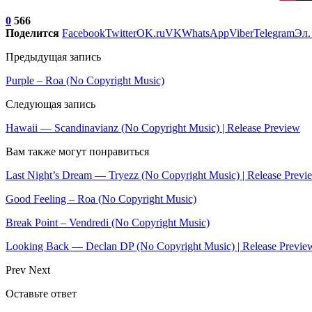
0
566
Поделится
Facebook
Twitter
OK.ru
VK
WhatsApp
Viber
Telegram
Эл.
Предыдущая запись
Purple – Roa (No Copyright Music)
Следующая запись
Hawaii — Scandinavianz (No Copyright Music) | Release Preview
Вам также могут понравиться
Last Night’s Dream — Tryezz (No Copyright Music) | Release Previ
Good Feeling – Roa (No Copyright Music)
Break Point – Vendredi (No Copyright Music)
Looking Back — Declan DP (No Copyright Music) | Release Previe
Prev
Next
Оставьте ответ