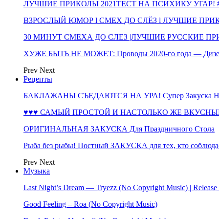
ЛУЧШИЕ ПРИКОЛЫ 2021ТЕСТ НА ПСИХИКУ УГАР! #
ВЗРОСЛЫЙ ЮМОР l СМЕХ ДО СЛЁЗ l ЛУЧШИЕ ПРИКОЛЫ
30 МИНУТ СМЕХА ДО СЛЕЗ |ЛУЧШИЕ РУССКИЕ ПРИ
ХУЖЕ БЫТЬ НЕ МОЖЕТ: Проводы 2020-го года — Дизе
Prev
Next
Рецепты
БАКЛАЖАНЫ СЪЕДАЮТСЯ НА УРА! Супер Закуска НА 
♥♥♥ САМЫЙ ПРОСТОЙ И НАСТОЛЬКО ЖЕ ВКУСНЫЙ
ОРИГИНАЛЬНАЯ ЗАКУСКА Для Праздничного Стола
Рыба без рыбы! Постный ЗАКУСКА для тех, кто соблюда
Prev
Next
Музыка
Last Night’s Dream — Tryezz (No Copyright Music) | Release
Good Feeling – Roa (No Copyright Music)