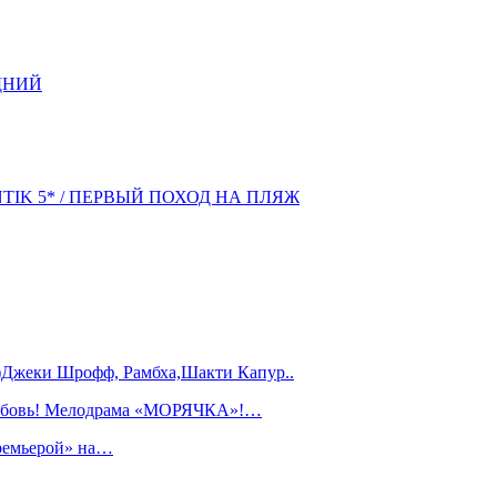
ДНИЙ
NTIK 5* / ПЕРВЫЙ ПОХОД НА ПЛЯЖ
)Джеки Шрофф, Рамбха,Шакти Капур..
любовь! Мелодрама «МОРЯЧКА»!…
ремьерой» на…