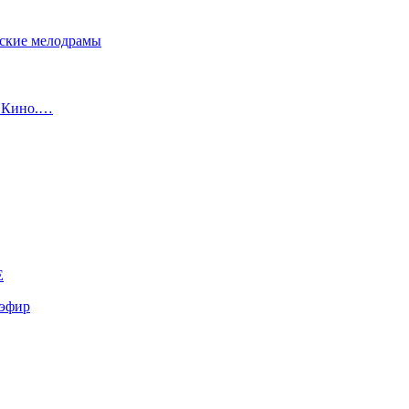
сские мелодрамы
с Кино.…
E
эфир