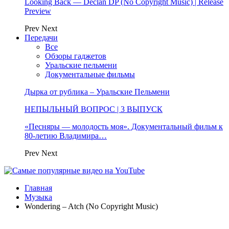
Looking Back — Declan DP (No Copyright Music) | Release
Preview
Prev
Next
Передачи
Все
Обзоры гаджетов
Уральские пельмени
Документальные фильмы
Дырка от рублика – Уральские Пельмени
НЕПЫЛЬНЫЙ ВОПРОС | 3 ВЫПУСК
«Песняры — молодость моя». Документальный фильм к
80-летию Владимира…
Prev
Next
Главная
Музыка
Wondering – Atch (No Copyright Music)