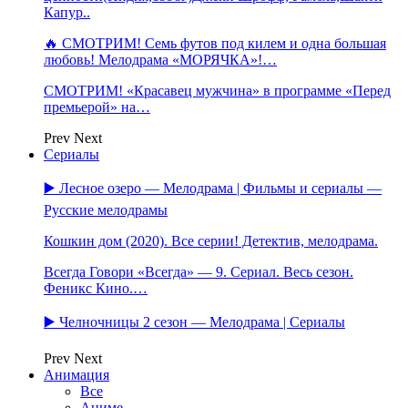
Капур..
🔥 СМОТРИМ! Семь футов под килем и одна большая
любовь! Мелодрама «МОРЯЧКА»!…
СМОТРИМ! «Красавец мужчина» в программе «Перед
премьерой» на…
Prev
Next
Сериалы
▶️ Лесное озеро — Мелодрама | Фильмы и сериалы —
Русские мелодрамы
Кошкин дом (2020). Все серии! Детектив, мелодрама.
Всегда Говори «Всегда» — 9. Сериал. Весь сезон.
Феникс Кино.…
▶️ Челночницы 2 сезон — Мелодрама | Сериалы
Prev
Next
Анимация
Все
Аниме