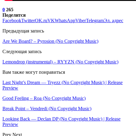
0
265
Поделится
Facebook
Twitter
OK.ru
VK
WhatsApp
Viber
Telegram
Эл. адрес
Предыдущая запись
Are We Board? – Pyrosion (No Copyright Music)
Следующая запись
Lemondrop (instrumental) – RYYZN (No Copyright Music)
Вам также могут понравиться
Last Night’s Dream — Tryezz (No Copyright Music) | Release
Preview
Good Feeling – Roa (No Copyright Music)
Break Point – Vendredi (No Copyright Music)
Looking Back — Declan DP (No Copyright Music) | Release
Preview
Prev
Next